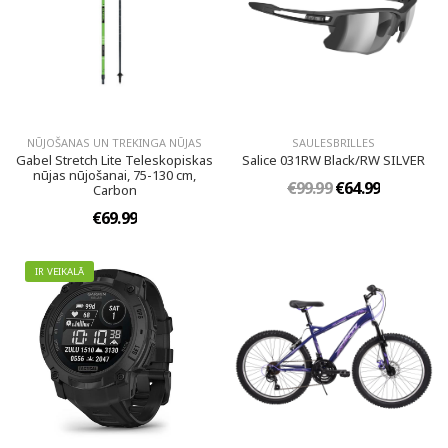
NŪJOŠANAS UN TREKINGA NŪJAS
SAULESBRILLES
Gabel Stretch Lite Teleskopiskas
Salice 031RW Black/RW SILVER
nūjas nūjošanai, 75-130 cm,
€99.99
€64.99
Carbon
€69.99
IR VEIKALĀ