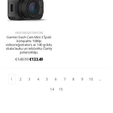
VIDEOREĢISTRATORI
Garmin Dash Cam Mini 3 Īpaši
kompakts 1080p
videoreģistrators ar 140 grādu
skata lauku un iebūvētu Clarity
polarizētāju
€149.99
€133.49
1
2
3
4
5
6
7
8
9
10
...
14
15