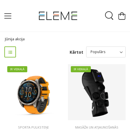
Jūnija akcija
Kārtot
IR VEIKALĀ
IR VEIKALĀ
SPORTA PULKSTEŅI
MASĀŽA UN ATJAUNOŠANĀS