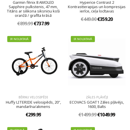
Garmin fēnix 8 AMOLED
Hyperice Contrast 2
Sapphire pulkstenis, 47 mm,
Kontrastterapijas un kompresijas
Titāns ar silikona siksniņu koši
ierīce, ceļa locītavas
oranžā / grafīta krāsā
€449.00
€359.20
€899.99
€737.99
IR NOLIKTAVĀ
IR NOLIKTAVĀ
BĒRNU VELOSIPĒDI
ZĀLES PĻĀVĒJI
Huffy LITERIDE velosipēds, 20",
ECOVACS GOAT1 Zāles pļāvējs,
mandarīna/akmens
1600, Balts
€299.99
€1499.99
€1049.99