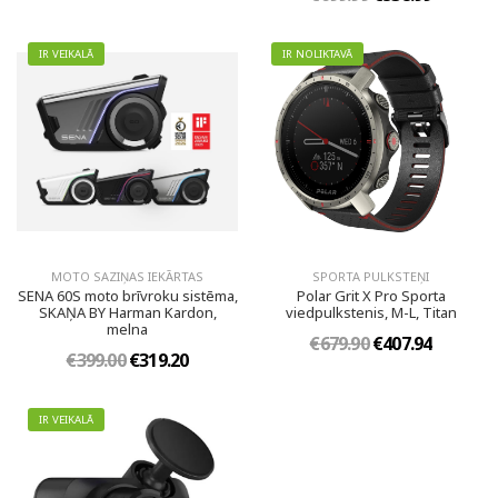
IR VEIKALĀ
IR NOLIKTAVĀ
MOTO SAZIŅAS IEKĀRTAS
SPORTA PULKSTEŅI
SENA 60S moto brīvroku sistēma,
Polar Grit X Pro Sporta
SKAŅA BY Harman Kardon,
viedpulkstenis, M-L, Titan
melna
€679.90
€407.94
€399.00
€319.20
IR VEIKALĀ