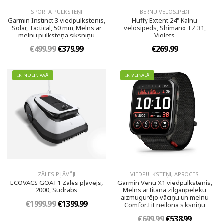
SPORTA PULKSTEŅI
BĒRNU VELOSIPĒDI
Garmin Instinct 3 viedpulkstenis,
Huffy Extent 24" Kalnu
Solar, Tactical, 50 mm, Melns ar
velosipēds, Shimano TZ 31,
melnu pulksteņa siksniņu
Violets
€499.99
€379.99
€269.99
IR NOLIKTAVĀ
IR VEIKALĀ
ZĀLES PĻĀVĒJI
VIEDPULKSTEŅI, APROCES
ECOVACS GOAT1 Zāles pļāvējs,
Garmin Venu X1 viedpulkstenis,
2000, Sudrabs
Melns ar titāna zilganpelēku
aizmugurējo vāciņu un melnu
€1999.99
€1399.99
ComfortFit neilona siksniņu
€699.99
€538.99