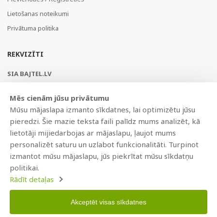
Lietošanas noteikumi
Privātuma politika
REKVIZĪTI
SIA BAJTEL.LV
Reģ Nr. 40003979897
Mēs cienām jūsu privātumu
Brīvības gatve 214b, Rīga, LV-1039, Latvija
Mūsu mājaslapa izmanto sīkdatnes, lai optimizētu jūsu
AS Swedbank, HABALV22
pieredzi. Šie mazie teksta faili palīdz mums analizēt, kā
LV53HABA0551019240274
lietotāji mijiedarbojas ar mājaslapu, ļaujot mums
personalizēt saturu un uzlabot funkcionalitāti. Turpinot
izmantot mūsu mājaslapu, jūs piekrītat mūsu sīkdatņu
politikai.
Rādīt detaļas
Akceptēt visas sīkdatnes