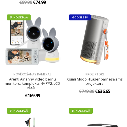
€99.99
€74.99
IR NOLIKTAVĀ
GOOGLE TV
NOVĒROŠANAS KAMERAS
PROJEKTORI
Arenti Ainanny video bērnu
Xgimi Mogo 4 Laser pārnēsājams
monitors, komplekts 4MP*2, LCD
projektors
ekrāns
€749.00
€636.65
€169.99
IR NOLIKTAVĀ
IR NOLIKTAVĀ