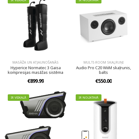
IR VEIKALĀ
IR NOLIKTAVĀ
MASĀŽA UN ATJAUNOŠANĀS
MULTI-ROOM SKAĻRUŅI
Hyperice Normatec 3 Gaisa
Audio Pro C20 WiiM skaļrunis,
kompresijas masāžas sistēma
balts
€899.99
€550.00
IR VEIKALĀ
IR NOLIKTAVĀ