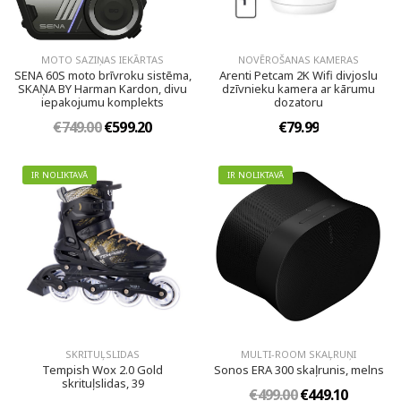
MOTO SAZIŅAS IEKĀRTAS
NOVĒROŠANAS KAMERAS
SENA 60S moto brīvroku sistēma,
Arenti Petcam 2K Wifi divjoslu
SKAŅA BY Harman Kardon, divu
dzīvnieku kamera ar kārumu
iepakojumu komplekts
dozatoru
€749.00
€599.20
€79.99
IR NOLIKTAVĀ
IR NOLIKTAVĀ
SKRITUĻSLIDAS
MULTI-ROOM SKAĻRUŅI
Tempish Wox 2.0 Gold
Sonos ERA 300 skaļrunis, melns
skrituļslidas, 39
€499.00
€449.10