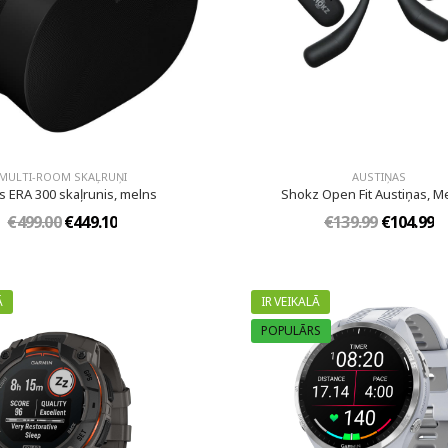
MULTI-ROOM SKAĻRUŅI
AUSTIŅAS
 ERA 300 skaļrunis, melns
Shokz Open Fit Austiņas, M
€499.00
€449.10
€139.99
€104.99
Ā
IR VEIKALĀ
POPULĀRS