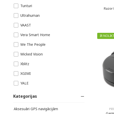
Tunturi
Razor 
Ultrahuman
VAAST
Vera Smart Home
IR NOLIK
We The People
Wicked Vision
Xblitz
XGIMI
YALE
Kategorijas
Aksesuāri GPS navigācijām
PIE
Garm