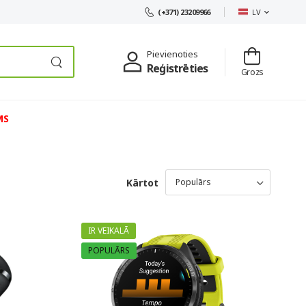
LV
(+371) 23209966
Pievienoties
Reģistrēties
Grozs
MS
Kārtot
IR VEIKALĀ
POPULĀRS