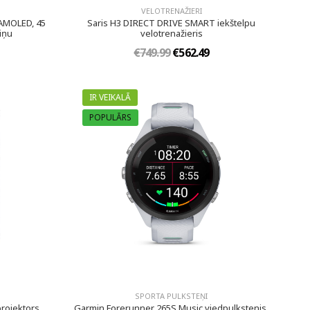
VELOTRENAŽIERI
 AMOLED, 45
Saris H3 DIRECT DRIVE SMART iekštelpu
iņu
velotrenažieris
€749.99
€562.49
IR VEIKALĀ
POPULĀRS
SPORTA PULKSTEŅI
rojektors
Garmin Forerunner 265S Music viedpulkstenis,