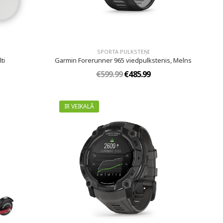
SPORTA PULKSTEŅI
ti
Garmin Forerunner 965 viedpulkstenis, Melns
€599.99
€485.99
IR VEIKALĀ