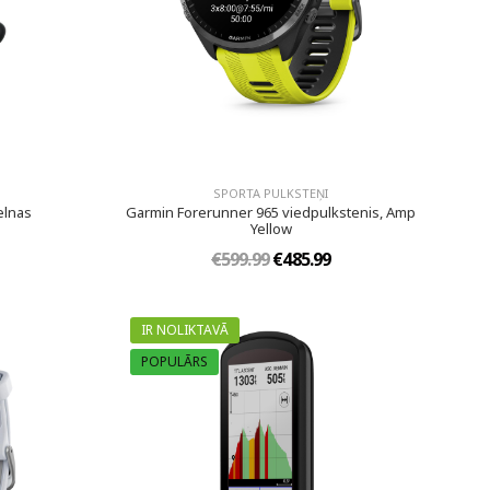
SPORTA PULKSTEŅI
elnas
Garmin Forerunner 965 viedpulkstenis, Amp
Yellow
€599.99
€485.99
IR NOLIKTAVĀ
POPULĀRS