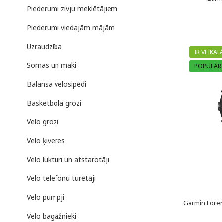
Piederumi zivju meklētājiem
Piederumi viedajām mājām
Uzraudzība
IR VEIKAL
Somas un maki
POPULĀR
Balansa velosipēdi
Basketbola grozi
Velo grozi
Velo ķiveres
Velo lukturi un atstarotāji
Velo telefonu turētāji
Velo pumpji
Garmin Forer
Velo bagāžnieki