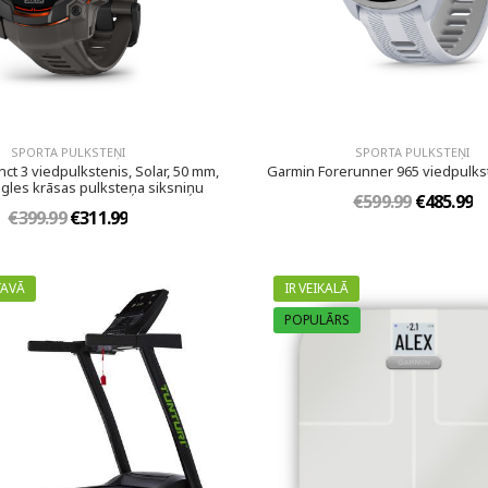
SPORTA PULKSTEŅI
SPORTA PULKSTEŅI
nct 3 viedpulkstenis, Solar, 50 mm,
Garmin Forerunner 965 viedpulkst
ogles krāsas pulksteņa siksniņu
€599.99
€485.99
€399.99
€311.99
TAVĀ
IR VEIKALĀ
POPULĀRS