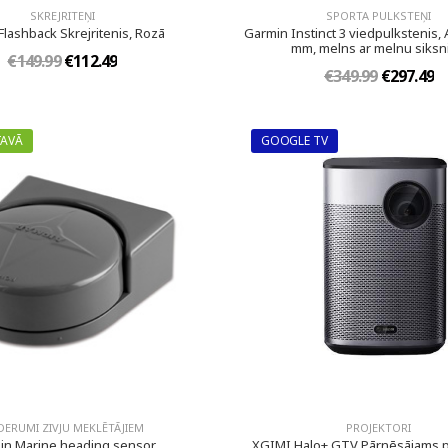
SKREJRITEŅI
SPORTA PULKSTEŅI
Flashback Skrejritenis, Rozā
Garmin Instinct 3 viedpulkstenis,
mm, melns ar melnu siksn
€149.99
€112.49
€349.99
€297.49
TAVĀ
GOOGLE TV
DERUMI ZIVJU MEKLĒTĀJIEM
PROJEKTORI
in Marine heading sensor
XGIMI Halo+ GTV Pārnēsājams p