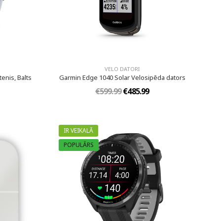
VELO DATORI
enis, Balts
Garmin Edge 1040 Solar Velosipēda dators
€599.99
€485.99
IR VEIKALĀ
POPULĀRS