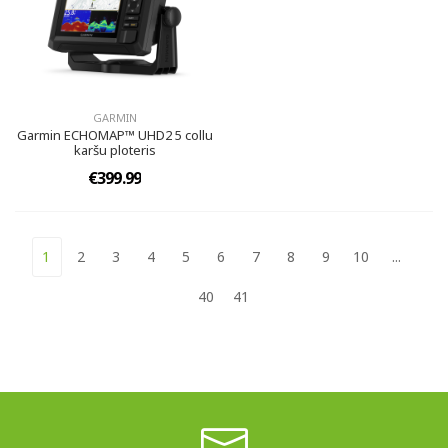
GARMIN
Garmin ECHOMAP™ UHD2 5 collu
karšu ploteris
€399.99
1
2
3
4
5
6
7
8
9
10
...
40
41