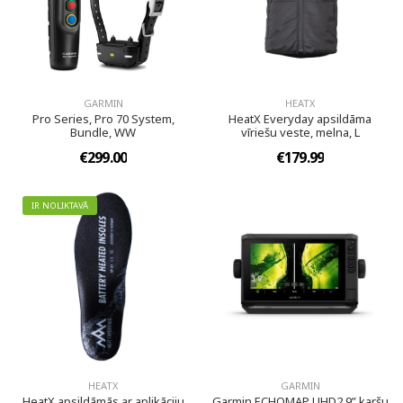
GARMIN
HEATX
Pro Series, Pro 70 System,
HeatX Everyday apsildāma
Bundle, WW
vīriešu veste, melna, L
€299.00
€179.99
IR NOLIKTAVĀ
HEATX
GARMIN
HeatX apsildāmās ar aplikāciju
Garmin ECHOMAP UHD2 9” karšu