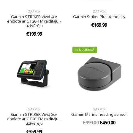
GARMIN
GARMIN
Garmin STRIKER Vivid 4cv
Garmin Striker Plus 4 eholots
eholote ar GT20-TM raidītāju -
€169.99
uztvērēju
€199.99
IR NOLIKTAVĀ
GARMIN
GARMIN
Garmin STRIKER Vivid 5cv
Garmin Marine heading sensor
eholote ar GT20-TM raidītāju -
€999.00
€450.00
uztvērēju
€359.99