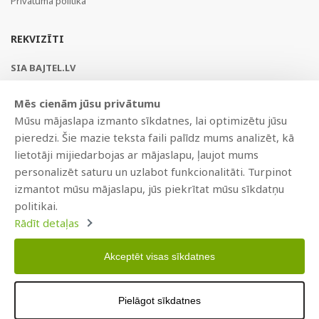
Privātuma politika
REKVIZĪTI
SIA BAJTEL.LV
Reģ Nr. 40003979897
Mēs cienām jūsu privātumu
Brīvības gatve 214b, Rīga, LV-1039, Latvija
Mūsu mājaslapa izmanto sīkdatnes, lai optimizētu jūsu
AS Swedbank, HABALV22
pieredzi. Šie mazie teksta faili palīdz mums analizēt, kā
LV53HABA0551019240274
lietotāji mijiedarbojas ar mājaslapu, ļaujot mums
personalizēt saturu un uzlabot funkcionalitāti. Turpinot
izmantot mūsu mājaslapu, jūs piekrītat mūsu sīkdatņu
politikai.
Rādīt detaļas
Akceptēt visas sīkdatnes
Copyright © 2021 BAJTEL.LV SIA. Visas tiesības aizsargātas.
Pielāgot sīkdatnes
Izstrādāts
BRANDO.PRO