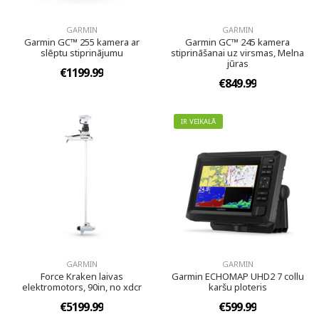
GARMIN
GARMIN
Garmin GC™ 255 kamera ar
Garmin GC™ 245 kamera
slēptu stiprinājumu
stiprināšanai uz virsmas, Melna
jūras
€1199.99
€849.99
IR VEIKALĀ
GARMIN
GARMIN
Force Kraken laivas
Garmin ECHOMAP UHD2 7 collu
elektromotors, 90in, no xdcr
karšu ploteris
€5199.99
€599.99