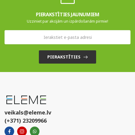
PIERAKSTĪTIES JAUNUMIEM
Uzziniet par akcijām un izpārdošanām pirmie!
PIERAKSTĪTIES
veikals@eleme.lv
(+371) 23209966