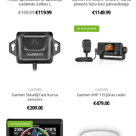
vadāmās zolītes L
ploteris 92sv bez pārveidotāja
€199.99
€119.99
€1149.99
IR NOLIKTAVĀ
GARMIN
GARMIN
Garmin SteadyCast Kursa
Garmin VHF 115 Jūras radio
sensors
€479.00
€209.00
IR NOLIKTAVĀ