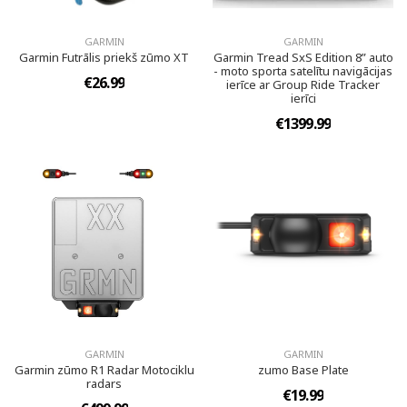
GARMIN
GARMIN
Garmin Futrālis priekš zūmo XT
Garmin Tread SxS Edition 8” auto
- moto sporta satelītu navigācijas
€26.99
ierīce ar Group Ride Tracker
ierīci
€1399.99
GARMIN
GARMIN
Garmin zūmo R1 Radar Motociklu
zumo Base Plate
radars
€19.99