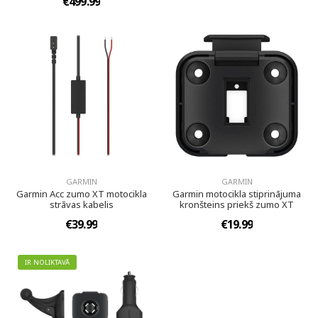
€499.99
GARMIN
GARMIN
Garmin Acc zumo XT motocikla
Garmin motocikla stiprinājuma
strāvas kabelis
kronšteins priekš zumo XT
€39.99
€19.99
IR NOLIKTAVĀ