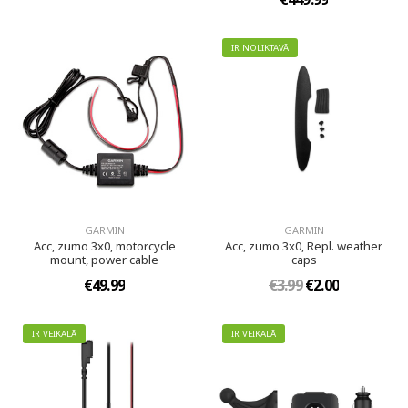
IR NOLIKTAVĀ
GARMIN
GARMIN
Acc, zumo 3x0, motorcycle
Acc, zumo 3x0, Repl. weather
mount, power cable
caps
€49.99
€3.99
€2.00
IR VEIKALĀ
IR VEIKALĀ