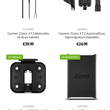
GARMIN
GARMIN
Garmin Zūmo XT2 Motocikla
Garmin Zūmo XT2 Automašīnas
strāvas kabelis
stiprinājuma komplekts
€39.99
€24.99
IR VEIKALĀ
IR NOLIKTAVĀ
GARMIN
GARMIN