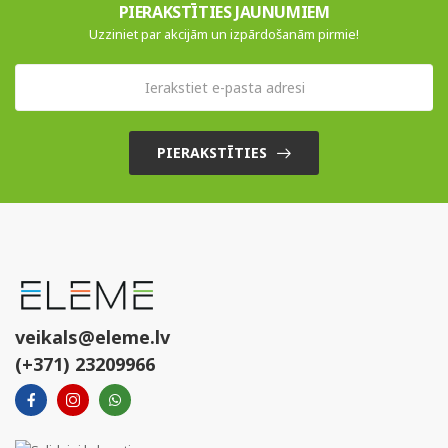
PIERAKSTĪTIES JAUNUMIEM
Uzziniet par akcijām un izpārdošanām pirmie!
PIERAKSTĪTIES
veikals@eleme.lv
(+371) 23209966