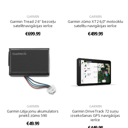
GARMIN
GARMIN
Garmin Tread 2 6'' bezceļu
Garmin zūmo XT2 6,0” motociklu
satelītnavigācijas ierīce
satelītu navigācijas ierīce
€699.99
€499.99
GARMIN
GARMIN
Garmin Litija jonu akumulators
Garmin DriveTrack 72 suņu
priekš zūmo 590
izsekošanas GPS navigācijas
ierīce
€49.99
€449.99