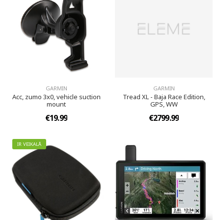
GARMIN
GARMIN
Acc, zumo 3x0, vehicle suction
Tread XL - Baja Race Edition,
mount
GPS, WW
€19.99
€2799.99
IR VEIKALĀ