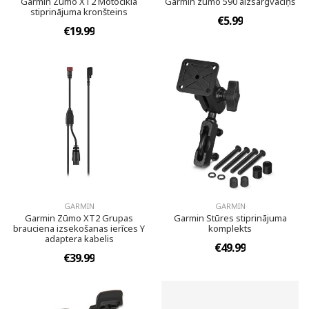
Garmin Zūmo XT2 Motocikla
Garmin zūmo 590 aizsargvāciņš
stiprinājuma kronšteins
€5.99
€19.99
GARMIN
GARMIN
Garmin Zūmo XT2 Grupas
Garmin Stūres stiprinājuma
brauciena izsekošanas ierīces Y
komplekts
adaptera kabelis
€49.99
€39.99