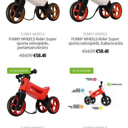
FUNNY WHEELS
FUNNY WHEELS
FUNNY WHEELS Rider Super
FUNNY WHEELS Rider Super
sporta velosipēds,
sporta velosipēds, balta/oranža
perlamutrs/brūns
€64.99
€58.49
€64.99
€58.49
IR NOLIKTAVĀ
IR NOLIKTAVĀ
FUNNY WHEELS
FUNNY WHEELS