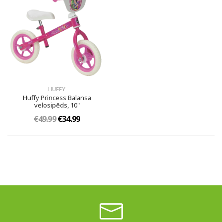
HUFFY
Huffy Princess Balansa
velosipēds, 10"
€49.99
€34.99