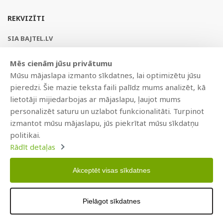
REKVIZĪTI
SIA BAJTEL.LV
Reģ Nr. 40003979897
Mēs cienām jūsu privātumu
Brīvības gatve 214b, Rīga, LV-1039, Latvija
Mūsu mājaslapa izmanto sīkdatnes, lai optimizētu jūsu
AS Swedbank, HABALV22
pieredzi. Šie mazie teksta faili palīdz mums analizēt, kā
LV53HABA0551019240274
lietotāji mijiedarbojas ar mājaslapu, ļaujot mums
personalizēt saturu un uzlabot funkcionalitāti. Turpinot
izmantot mūsu mājaslapu, jūs piekrītat mūsu sīkdatņu
politikai.
Rādīt detaļas
Akceptēt visas sīkdatnes
Copyright © 2021 BAJTEL.LV SIA. Visas tiesības aizsargātas.
Pielāgot sīkdatnes
Izstrādāts
BRANDO.PRO