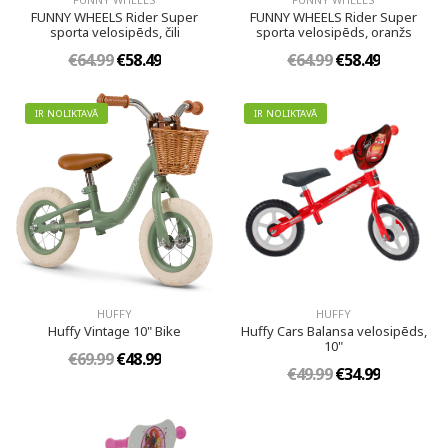
FUNNY WHEELS Rider Super
FUNNY WHEELS Rider Super
sporta velosipēds, čili
sporta velosipēds, oranžs
€64.99
€58.49
€64.99
€58.49
IR NOLIKTAVĀ
IR NOLIKTAVĀ
HUFFY
HUFFY
Huffy Vintage 10" Bike
Huffy Cars Balansa velosipēds,
10"
€69.99
€48.99
€49.99
€34.99