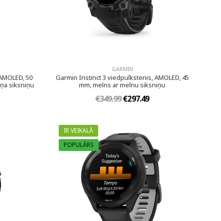
GARMIN
 AMOLED, 50
Garmin Instinct 3 viedpulkstenis, AMOLED, 45
eņa siksniņu
mm, melns ar melnu siksniņu
€349.99
€297.49
IR VEIKALĀ
POPULĀRS