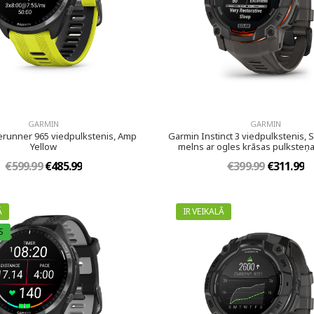
GARMIN
GARMIN
erunner 965 viedpulkstenis, Amp
Garmin Instinct 3 viedpulkstenis, S
Yellow
melns ar ogles krāsas pulksteņa
€599.99
€485.99
€399.99
€311.99
Ā
IR VEIKALĀ
S