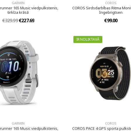
GARMIN
COROS
runner 165 Music viedpulkstenis,
COROS Sirdsdarbības Ritma Monit
tirkīza krāsā
Ingebrigtsen
€329.99
€227.69
€99.00
IR NOLIKTAVĀ
GARMIN
COROS
runner 165 Music viedpulkstenis,
COROS PACE 4 GPS sporta pulkste