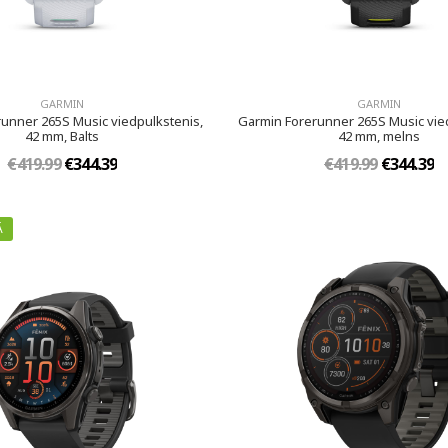
GARMIN
GARMIN
unner 265S Music viedpulkstenis,
Garmin Forerunner 265S Music vie
42 mm, Balts
42 mm, melns
€419.99
€344.39
€419.99
€344.39
Ā