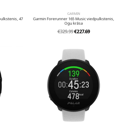
GARMIN
ulkstenis, 47
Garmin Forerunner 165 Music viedpulkstenis,
Ogu krāsa
€329.99
€227.69