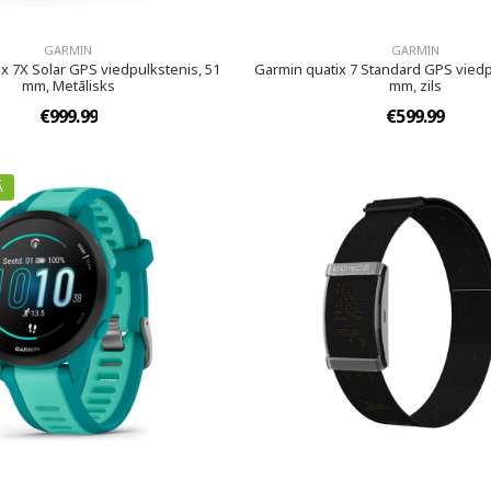
GARMIN
GARMIN
x 7X Solar GPS viedpulkstenis, 51
Garmin quatix 7 Standard GPS viedp
mm, Metālisks
mm, zils
€999.99
€599.99
Ā