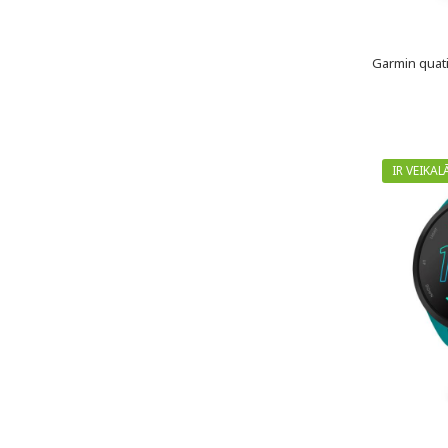
Garmin quati
IR VEIKAL