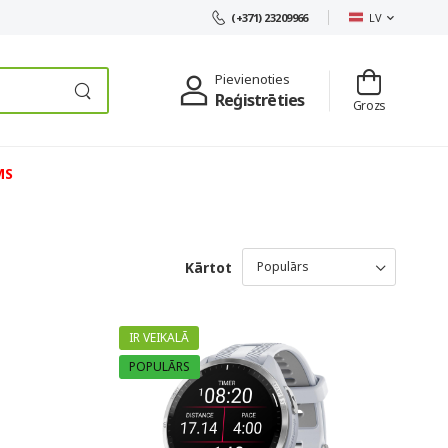
LV
(+371) 23209966
Pievienoties
Reģistrēties
Grozs
MS
Kārtot
IR VEIKALĀ
POPULĀRS