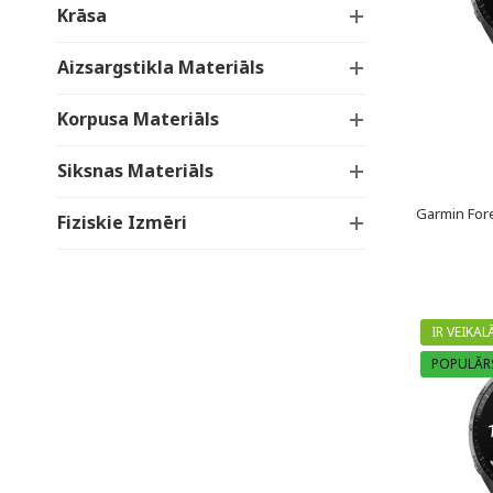
Krāsa
Aizsargstikla Materiāls
Korpusa Materiāls
Siksnas Materiāls
Garmin For
Fiziskie Izmēri
IR VEIKAL
POPULĀR