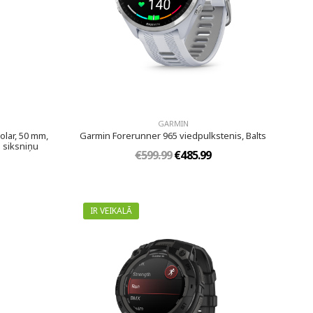
GARMIN
olar, 50 mm,
Garmin Forerunner 965 viedpulkstenis, Balts
 siksniņu
€599.99
€485.99
IR VEIKALĀ