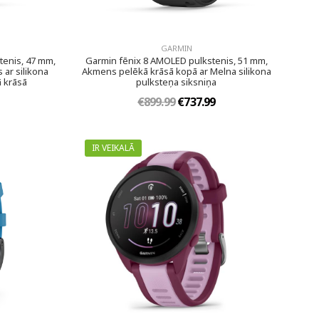
GARMIN
tenis, 47 mm,
Garmin fēnix 8 AMOLED pulkstenis, 51 mm,
 ar silikona
Akmens pelēkā krāsā kopā ar Melna silikona
ā krāsā
pulksteņa siksniņa
€899.99
€737.99
IR VEIKALĀ