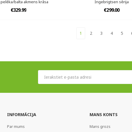
 pelēka/balta akmens krāsa
Ingebrigtsen sērija
€329.99
€299.00
1
2
3
4
5
INFORMĀCIJA
MANS KONTS
Par mums
Mans grozs