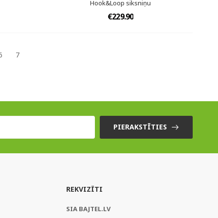
Hook&Loop siksniņu
€229.90
6
7
PIERAKSTĪTIES
REKVIZĪTI
SIA BAJTEL.LV