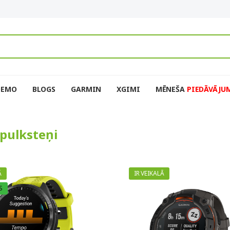
DEMO
BLOGS
GARMIN
XGIMI
MĒNEŠA
PIEDĀVĀJU
 pulksteņi
Ā
IR VEIKALĀ
S