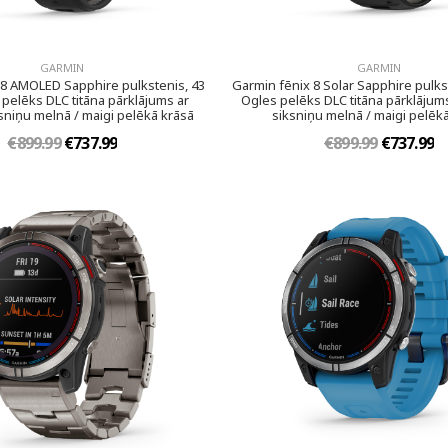
GARMIN
GARMIN
 8 AMOLED Sapphire pulkstenis, 43
Garmin fēnix 8 Solar Sapphire pulks
pelēks DLC titāna pārklājums ar
Ogles pelēks DLC titāna pārklājums
ksniņu melnā / maigi pelēkā krāsā
siksniņu melnā / maigi pelēk
€899.99
€737.99
€899.99
€737.99