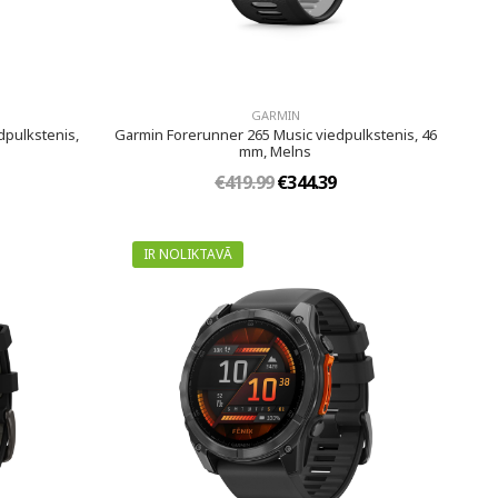
GARMIN
dpulkstenis,
Garmin Forerunner 265 Music viedpulkstenis, 46
mm, Melns
€419.99
€344.39
IR NOLIKTAVĀ