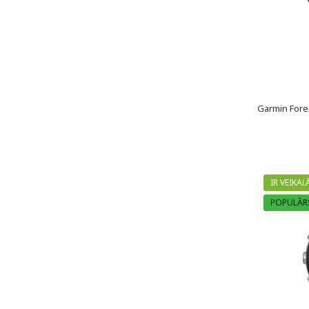
Garmin Fore
IR VEIKAL
POPULĀR