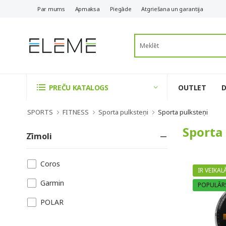
Par mums
Apmaksa
Piegāde
Atgriešana un garantija
OUTLET
PREČU KATALOGS
SPORTS
FITNESS
Sporta pulksteņi
Sporta pulksteņi
Sporta
Zīmoli
Coros
IR VEIKAL
Garmin
POPULĀR
POLAR