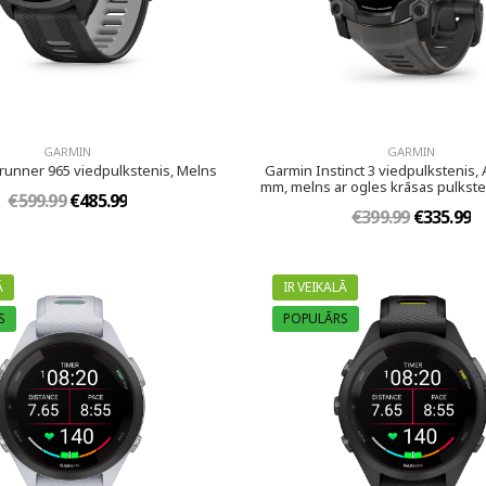
GARMIN
GARMIN
runner 965 viedpulkstenis, Melns
Garmin Instinct 3 viedpulkstenis,
mm, melns ar ogles krāsas pulkst
€599.99
€485.99
€399.99
€335.99
Ā
IR VEIKALĀ
S
POPULĀRS