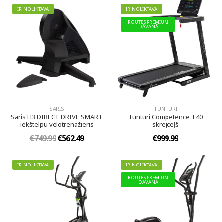
IR NOLIKTAVĀ
IR NOLIKTAVĀ
ROUTES PREMIUM
DĀVANĀ
SARIS
TUNTURI
Saris H3 DIRECT DRIVE SMART
Tunturi Competence T40
iekštelpu velotrenažieris
skrejceļš
€749.99
€562.49
€999.99
IR NOLIKTAVĀ
IR NOLIKTAVĀ
ROUTES PREMIUM
DĀVANĀ