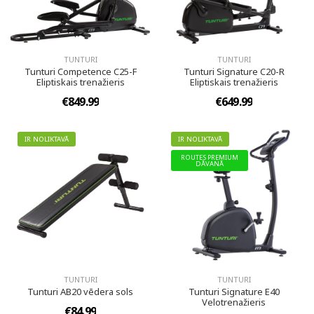
TUNTURI
TUNTURI
Tunturi Competence C25-F
Tunturi Signature C20-R
Eliptiskais trenažieris
Eliptiskais trenažieris
€849.99
€649.99
IR NOLIKTAVĀ
IR NOLIKTAVĀ
ROUTES PREMIUM
DĀVANĀ
TUNTURI
TUNTURI
Tunturi AB20 vēdera sols
Tunturi Signature E40
Velotrenažieris
€84.99