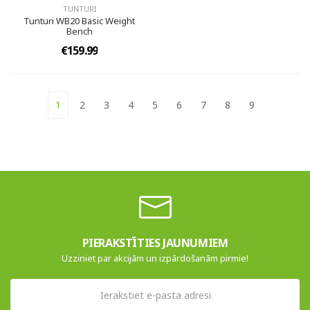
TUNTURI
Tunturi WB20 Basic Weight
Bench
€159.99
1
2
3
4
5
6
7
8
9
PIERAKSTĪTIES JAUNUMIEM
Uzziniet par akcijām un izpārdošanām pirmie!