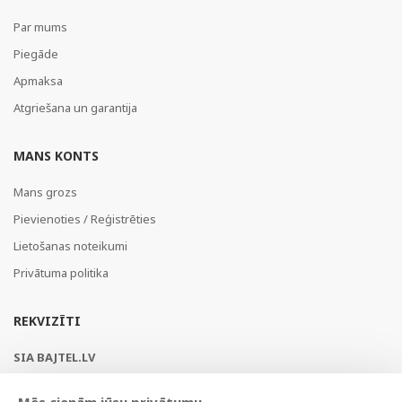
Par mums
Piegāde
Apmaksa
Atgriešana un garantija
MANS KONTS
Mans grozs
Pievienoties / Reģistrēties
Lietošanas noteikumi
Privātuma politika
REKVIZĪTI
SIA BAJTEL.LV
Reģ Nr. 40003979897