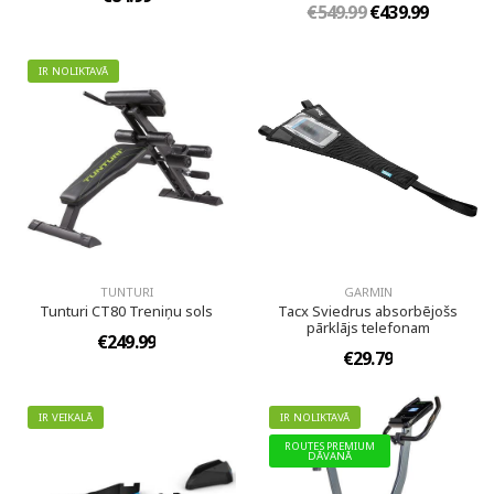
€549.99
€439.99
IR NOLIKTAVĀ
TUNTURI
GARMIN
Tunturi CT80 Treniņu sols
Tacx Sviedrus absorbējošs
pārklājs telefonam
€249.99
€29.79
IR VEIKALĀ
IR NOLIKTAVĀ
ROUTES PREMIUM
DĀVANĀ