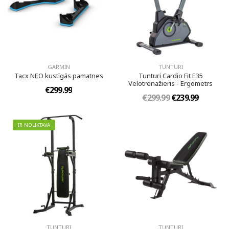
GARMIN
TUNTURI
Tacx NEO kustīgās pamatnes
Tunturi Cardio Fit E35
Velotrenažieris - Ergometrs
€299.99
€299.99
€239.99
IR NOLIKTAVĀ
TUNTURI
TUNTURI