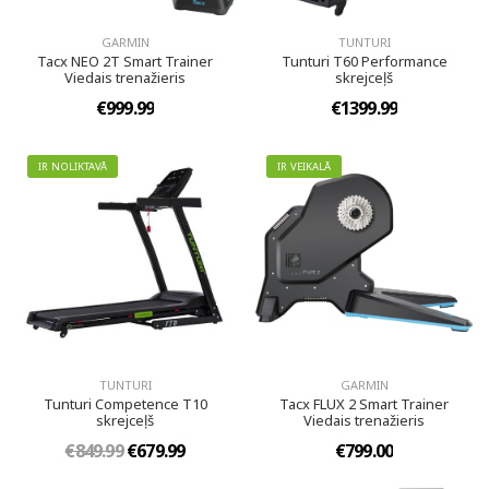
GARMIN
TUNTURI
Tacx NEO 2T Smart Trainer
Tunturi T60 Performance
Viedais trenažieris
skrejceļš
€999.99
€1399.99
IR NOLIKTAVĀ
IR VEIKALĀ
TUNTURI
GARMIN
Tunturi Competence T10
Tacx FLUX 2 Smart Trainer
skrejceļš
Viedais trenažieris
€849.99
€679.99
€799.00