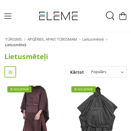
TŪRISMS
APĢĒRBS, APAVI TŪRISMAM
Lietusmēteļi
Lietusmēteļi
Lietusmēteļi
Kārtot
IR NOLIKTAVĀ
IR NOLIKTAVĀ