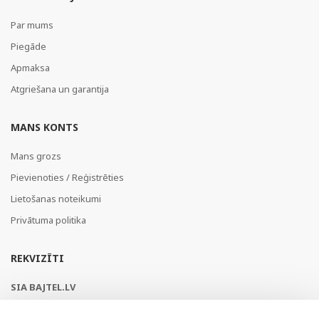
Par mums
Piegāde
Apmaksa
Atgriešana un garantija
MANS KONTS
Mans grozs
Pievienoties / Reģistrēties
Lietošanas noteikumi
Privātuma politika
REKVIZĪTI
SIA BAJTEL.LV
Reģ Nr. 40003979897