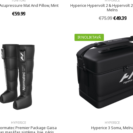
TUNTURI
HYPERICE
 Acupressure Mat And Pillow, Mint
Hyperice Hypervolt 2 & Hypervolt 2 
Melns
€59.99
€75.99
€49.39
IR NOLIKTAVĀ
HYPERICE
HYPERICE
ormatec Premier Package Gaisa
Hyperice 3 Soma, Meln
s masāžas sistēma, īsie, pāris,