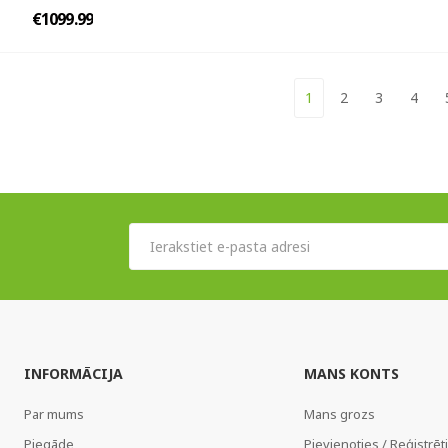
€1099.99
1
2
3
4
INFORMĀCIJA
MANS KONTS
Par mums
Mans grozs
Piegāde
Pievienoties / Reģistrēt