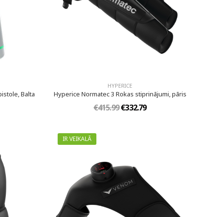
HYPERICE
stole, Balta
Hyperice Normatec 3 Rokas stiprinājumi, pāris
€415.99
€332.79
IR VEIKALĀ