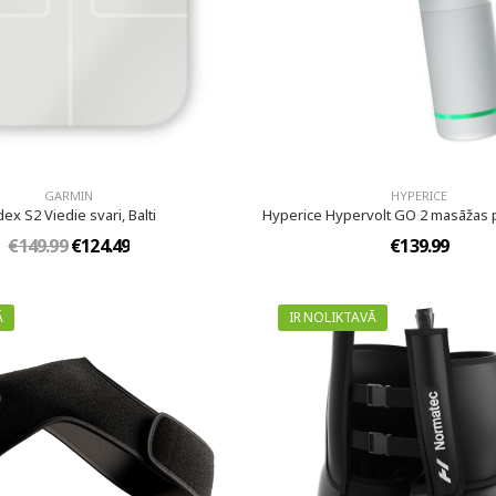
GARMIN
HYPERICE
dex S2 Viedie svari, Balti
Hyperice Hypervolt GO 2 masāžas pi
€149.99
€124.49
€139.99
Ā
IR NOLIKTAVĀ