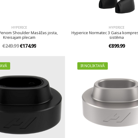
HYPERICE
HYPERICE
Venom Shoulder Masāžas josta,
Hyperice Normatec 3 Gaisa kompres
Kreisajam plecam
sistēma
€249.99
€174.99
€899.99
TAVĀ
IR NOLIKTAVĀ