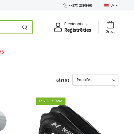
LV
(+371) 23209966
Pievienoties
Reģistrēties
Grozs
MS
Kārtot
IR NOLIKTAVĀ