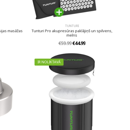
TUNTURI
ijas masāžas
Tunturi Pro akupresūras paklājiņš un spilvens,
melns
€59.99
€44.99
IR NOLIKTAVĀ