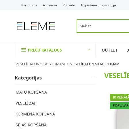
Par mums
Apmaksa
Piegāde
Atgriešana un garantija
OUTLET
PREČU KATALOGS
VESELĪBAI UN SKAISTUMAM
VESELĪBAI UN SKAISTUMAM
VESEL
Kategorijas
MATU KOPŠANA
IR VEIKAL
VESELĪBAI
POPULĀR
ĶERMEŅA KOPŠANA
SEJAS KOPŠANA