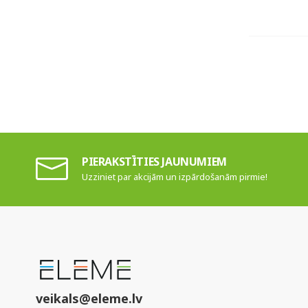
PIERAKSTĪTIES JAUNUMIEM
Uzziniet par akcijām un izpārdošanām pirmie!
veikals@eleme.lv