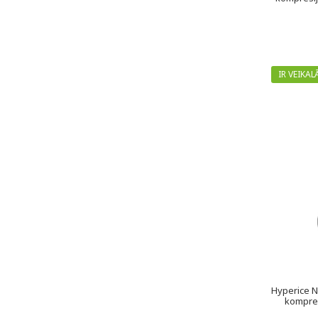
IR VEIKAL
Hyperice N
kompres