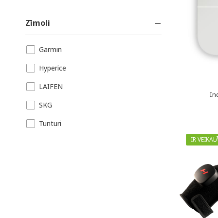
Zīmoli
Garmin
Hyperice
LAIFEN
In
SKG
Tunturi
IR VEIKAL