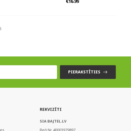
€16.99
5
PIERAKSTĪTIES
REKVIZĪTI
SIA BAJTEL.LV
ies
Reģ Nr. 40003979897