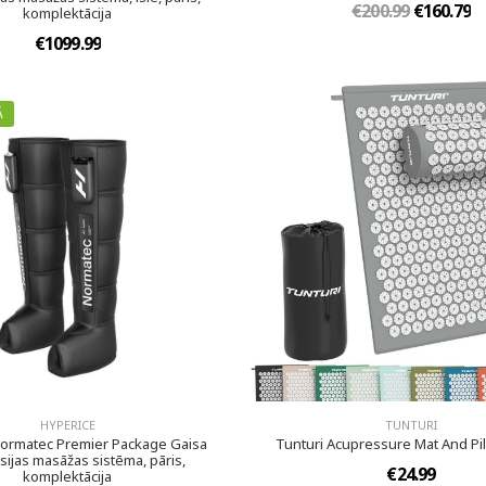
€200.99
€160.79
komplektācija
€1099.99
Ā
HYPERICE
TUNTURI
ormatec Premier Package Gaisa
Tunturi Acupressure Mat And Pil
ijas masāžas sistēma, pāris,
€24.99
komplektācija