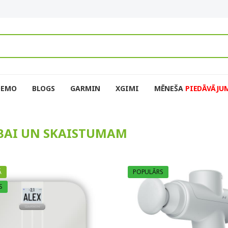
DEMO
BLOGS
GARMIN
XGIMI
MĒNEŠA
PIEDĀVĀJU
ĪBAI UN SKAISTUMAM
Ā
POPULĀRS
S