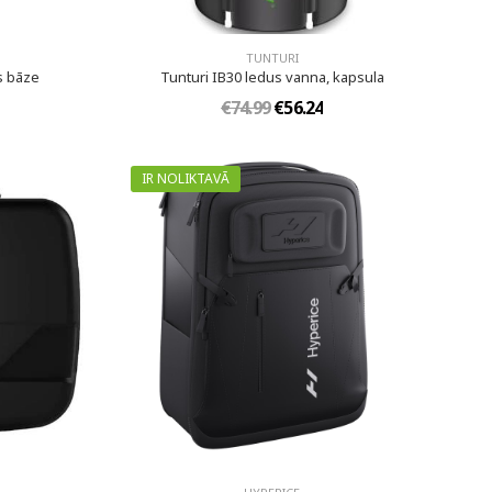
TUNTURI
s bāze
Tunturi IB30 ledus vanna, kapsula
€74.99
€56.24
IR NOLIKTAVĀ