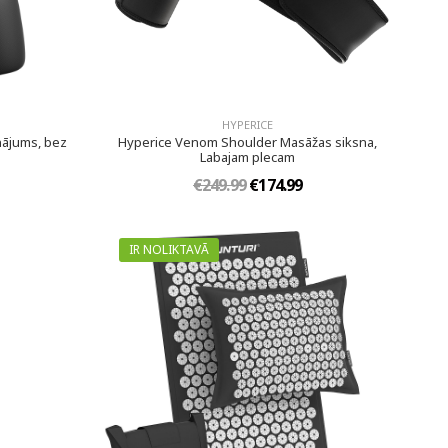
HYPERICE
nājums, bez
Hyperice Venom Shoulder Masāžas siksna,
Labajam plecam
€249.99
€174.99
IR NOLIKTAVĀ