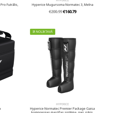
HYPERICE
Pro Futrālis,
Hyperice Mugursoma Normatec 3, Melna
€200.99
€160.79
IR NOLIKTAVĀ
HYPERICE
a
Hyperice Normatec Premier Package Gaisa
kompresijas masāžas sistēma, gari, pāris,