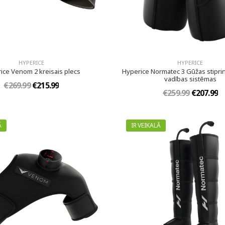
HYPERICE
HYPERICE
ice Venom 2 kreisais plecs
Hyperice Normatec 3 Gūžas stipri
vadības sistēmas
€269.99
€215.99
€259.99
€207.99
Ā
IR VEIKALĀ