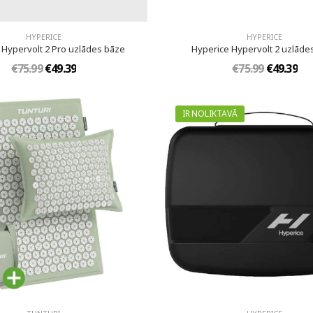
HYPERICE
HYPERICE
 Hypervolt 2 Pro uzlādes bāze
Hyperice Hypervolt 2 uzlāde
€75.99
€49.39
€75.99
€49.39
IR NOLIKTAVĀ