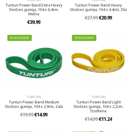
Tunturi Power Band Extra Heavy
Tunturi Power Band Heavy
Slodzes gumija, 104 x 6,4cm,
Slodzes gumija, 104 x 4.4cm, Zila
Melna
€27.99
€20.99
€39.99
IR NOLIKTAVĀ
IR NOLIKTAVĀ
TUNTURI
TUNTURI
Tunturi Power Band Medium
Tunturi Power Band Light
Slodzes gumija, 104 x 2,9cm, Zaļa
Slodzes gumija, 104 x 2,2cm,
Dzeltena
€19.99
€14.99
€14.99
€11.24