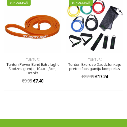
IR NOLIKTAVĀ
IR NOLIKTAVĀ
TUNTURI
TUNTURI
Tunturi Power Band Extra Light
Tunturi Exercise Daudzfunkciju
Slodzes gumija, 104 x 1,3cm,
pretestības gumiju komplekts
Oranža
€22.99
€17.24
€9.99
€7.49