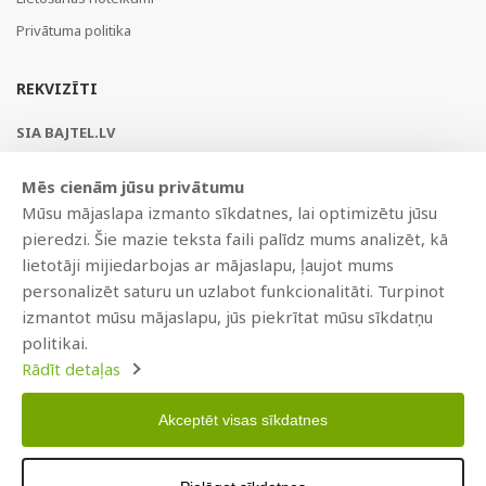
Privātuma politika
REKVIZĪTI
SIA BAJTEL.LV
Reģ Nr. 40003979897
Mēs cienām jūsu privātumu
Brīvības gatve 214b, Rīga, LV-1039, Latvija
Mūsu mājaslapa izmanto sīkdatnes, lai optimizētu jūsu
AS Swedbank, HABALV22
pieredzi. Šie mazie teksta faili palīdz mums analizēt, kā
LV53HABA0551019240274
lietotāji mijiedarbojas ar mājaslapu, ļaujot mums
personalizēt saturu un uzlabot funkcionalitāti. Turpinot
izmantot mūsu mājaslapu, jūs piekrītat mūsu sīkdatņu
politikai.
Rādīt detaļas
Akceptēt visas sīkdatnes
Copyright © 2021 BAJTEL.LV SIA. Visas tiesības aizsargātas.