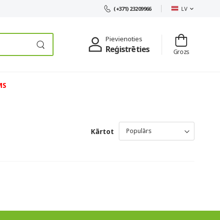
LV
(+371) 23209966
Pievienoties
Reģistrēties
Grozs
MS
Kārtot