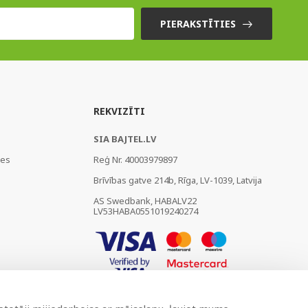
PIERAKSTĪTIES
REKVIZĪTI
SIA BAJTEL.LV
ies
Reģ Nr. 40003979897
Brīvības gatve 214b, Rīga, LV-1039, Latvija
AS Swedbank, HABALV22
LV53HABA0551019240274