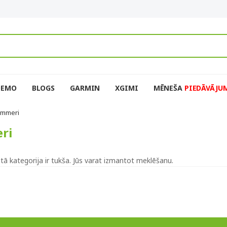
DEMO
BLOGS
GARMIN
XGIMI
MĒNEŠA
PIEDĀVĀJU
immeri
ri
ētā kategorija ir tukša. Jūs varat izmantot meklēšanu.