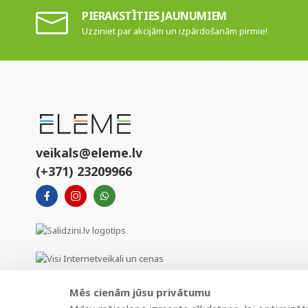
PIERAKSTĪTIES JAUNUMIEM
Uzziniet par akcijām un izpārdošanām pirmie!
veikals@eleme.lv
(+371) 23209966
Mēs cienām jūsu privātumu