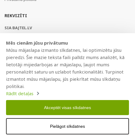
REKVIZĪTI
SIA BAJTEL.LV
Reģ Nr. 40003979897
Mēs cienām jūsu privātumu
Brīvības gatve 214b, Rīga, LV-1039, Latvija
Mūsu mājaslapa izmanto sīkdatnes, lai optimizētu jūsu
AS Swedbank, HABALV22
pieredzi. Šie mazie teksta faili palīdz mums analizēt, kā
LV53HABA0551019240274
lietotāji mijiedarbojas ar mājaslapu, ļaujot mums
personalizēt saturu un uzlabot funkcionalitāti. Turpinot
izmantot mūsu mājaslapu, jūs piekrītat mūsu sīkdatņu
politikai.
Rādīt detaļas
Akceptēt visas sīkdatnes
Copyright © 2021 BAJTEL.LV SIA. Visas tiesības aizsargātas.
Pielāgot sīkdatnes
Izstrādāts
BRANDO.PRO