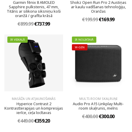
Garmin fēnix 8 AMOLED
Shokz Open Run Pro 2 Austiņas
Sapphire pulkstenis, 47 mm,
ar kaulu vadīšanas tehnoloģiju,
Titāns ar silikona siksniņu koši
Oranžas
oranžā / grafīta krāsā
€199.99
€169.99
€899.99
€737.99
IR VEIKALĀ
IR NOLIKTAVĀ
W-GEN
MASĀŽA UN ATJAUNOŠANĀS
MULTI-ROOM SKAĻRUŅI
Hyperice Contrast 2
Audio Pro A15 Linkplay Multi-
Kontrastterapijas un kompresijas
room skaļrunis, melns
ierīce, ceļa locītavas
€400.00
€300.00
€449.00
€359.20