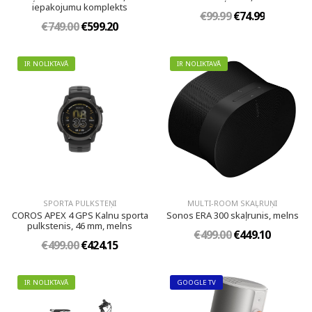
iepakojumu komplekts
€99.99
€74.99
€749.00
€599.20
IR NOLIKTAVĀ
IR NOLIKTAVĀ
SPORTA PULKSTEŅI
MULTI-ROOM SKAĻRUŅI
COROS APEX 4 GPS Kalnu sporta
Sonos ERA 300 skaļrunis, melns
pulkstenis, 46 mm, melns
€499.00
€449.10
€499.00
€424.15
IR NOLIKTAVĀ
GOOGLE TV