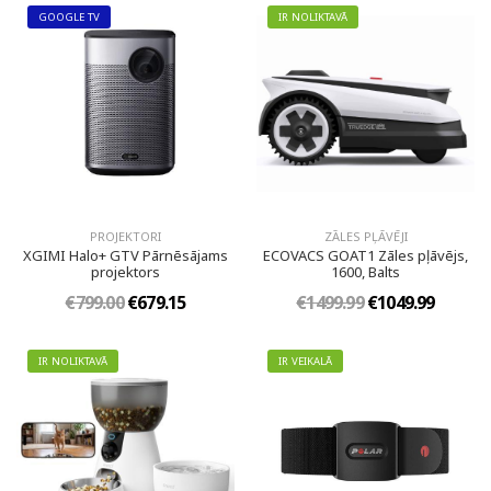
GOOGLE TV
IR NOLIKTAVĀ
PROJEKTORI
ZĀLES PĻĀVĒJI
XGIMI Halo+ GTV Pārnēsājams
ECOVACS GOAT1 Zāles pļāvējs,
projektors
1600, Balts
€799.00
€679.15
€1499.99
€1049.99
IR NOLIKTAVĀ
IR VEIKALĀ