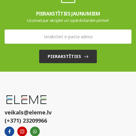
PIERAKSTĪTIES JAUNUMIEM
Uzziniet par akcijām un izpārdošanām pirmie!
PIERAKSTĪTIES
veikals@eleme.lv
(+371) 23209966