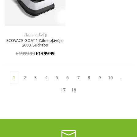
ZĀLES PĻĀVĒJI
ECOVACS GOAT1 Zāles pļāvējs,
2000, Sudrabs
€1999.99
€1399.99
1
2
3
4
5
6
7
8
9
10
...
17
18