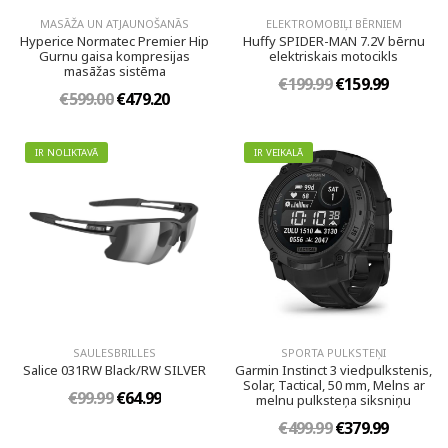
MASĀŽA UN ATJAUNOŠANĀS
ELEKTROMOBIĻI BĒRNIEM
Hyperice Normatec Premier Hip
Huffy SPIDER-MAN 7.2V bērnu
Gurnu gaisa kompresijas
elektriskais motocikls
masāžas sistēma
€199.99
€159.99
€599.00
€479.20
IR NOLIKTAVĀ
IR VEIKALĀ
SAULESBRILLES
SPORTA PULKSTEŅI
Salice 031RW Black/RW SILVER
Garmin Instinct 3 viedpulkstenis,
Solar, Tactical, 50 mm, Melns ar
€99.99
€64.99
melnu pulksteņa siksniņu
€499.99
€379.99