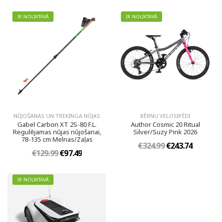
IR NOLIKTAVĀ
IR NOLIKTAVĀ
NŪJOŠANAS UN TREKINGA NŪJAS
BĒRNU VELOSIPĒDI
Gabel Carbon XT 2S-80 F.L.
Author Cosmic 20 Ritual
Regulējamas nūjas nūjošanai,
Silver/Suzy Pink 2026
78-135 cm Melnas/Zaļas
€324.99
€243.74
€129.99
€97.49
IR NOLIKTAVĀ