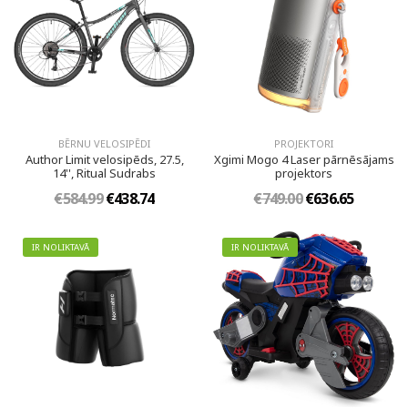
BĒRNU VELOSIPĒDI
PROJEKTORI
Author Limit velosipēds, 27.5,
Xgimi Mogo 4 Laser pārnēsājams
14'', Ritual Sudrabs
projektors
€584.99
€438.74
€749.00
€636.65
IR NOLIKTAVĀ
IR NOLIKTAVĀ