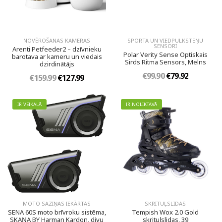
NOVĒROŠANAS KAMERAS
SPORTA UN VIEDPULKSTEŅU
SENSORI
Arenti Petfeeder2 – dzīvnieku
Polar Verity Sense Optiskais
barotava ar kameru un viedais
Sirds Ritma Sensors, Melns
dzirdinātājs
€99.90
€79.92
€159.99
€127.99
IR VEIKALĀ
IR NOLIKTAVĀ
MOTO SAZIŅAS IEKĀRTAS
SKRITUĻSLIDAS
SENA 60S moto brīvroku sistēma,
Tempish Wox 2.0 Gold
SKAŅA BY Harman Kardon, divu
skrituļslidas, 39