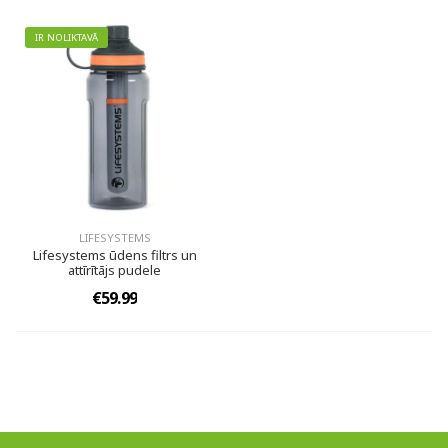
IR NOLIKTAVĀ
LIFESYSTEMS
Lifesystems ūdens filtrs un
attīrītājs pudele
€59.99