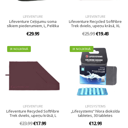
LIFEVENTURE
LIFEVENTURE
Lifeventure Ceļojumu soma
Lifeventure Recycled SoftFibre
sīkiem piederumiem, L, Pelēka
Trek dvielis, upeņu krāsā, XL
€29.99
€25.99
€19.49
IR NOLIKTAVĀ
IR NOLIKTAVĀ
LIFEVENTURE
LIFESYSTEMS
Lifeventure Recycled SoftFibre
„Lifesystems“ hlora dioksīda
Trek dvielis, upeņu krāsā, L
tabletes, 30 tabletes
€23.99
€17.99
€12.99