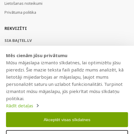
Lietošanas noteikumi
Privātuma politika
REKVIZĪTI
SIA BAJTEL.LV
Reģ Nr. 40003979897
Mēs cienām jūsu privātumu
Brīvības gatve 214b, Rīga, LV-1039, Latvija
Mūsu mājaslapa izmanto sīkdatnes, lai optimizētu jūsu
AS Swedbank, HABALV22
pieredzi. Šie mazie teksta faili palīdz mums analizēt, kā
LV53HABA0551019240274
lietotāji mijiedarbojas ar mājaslapu, ļaujot mums
personalizēt saturu un uzlabot funkcionalitāti. Turpinot
izmantot mūsu mājaslapu, jūs piekrītat mūsu sīkdatņu
politikai.
Rādīt detaļas
Akceptēt visas sīkdatnes