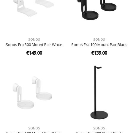
SONOS
SONOS
Sonos Era 300 Mount Pair White
Sonos Era 100 Mount Pair Black
€149.00
€139.00
SONOS
SONOS