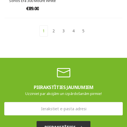
Sonos Era 300 Mount White
€89.00
1
2
3
4
5
PIERAKSTĪTIES JAUNUMIEM
Uzziniet par akcijām un izpārdošanām pirmie!