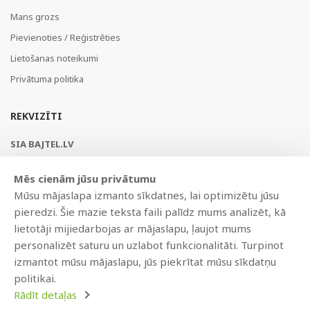
Mans grozs
Pievienoties / Reģistrēties
Lietošanas noteikumi
Privātuma politika
REKVIZĪTI
SIA BAJTEL.LV
Reģ Nr. 40003979897
Mēs cienām jūsu privātumu
Brīvības gatve 214b, Rīga, LV-1039, Latvija
Mūsu mājaslapa izmanto sīkdatnes, lai optimizētu jūsu
AS Swedbank, HABALV22
pieredzi. Šie mazie teksta faili palīdz mums analizēt, kā
LV53HABA0551019240274
lietotāji mijiedarbojas ar mājaslapu, ļaujot mums
personalizēt saturu un uzlabot funkcionalitāti. Turpinot
izmantot mūsu mājaslapu, jūs piekrītat mūsu sīkdatņu
politikai.
Rādīt detaļas