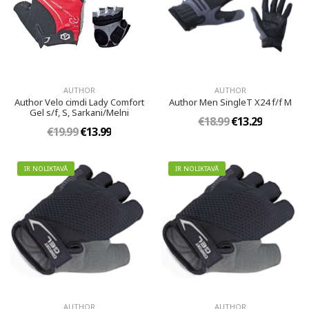
AUTHOR
AUTHOR
Author Velo cimdi Lady Comfort
Author Men SingleT X24 f/f M
Gel s/f, S, Sarkani/Melni
€18.99
€13.29
€19.99
€13.99
IR NOLIKTAVĀ
IR NOLIKTAVĀ
AUTHOR
AUTHOR