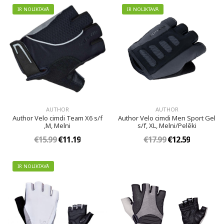
IR NOLIKTAVĀ
IR NOLIKTAVĀ
AUTHOR
AUTHOR
Author Velo cimdi Team X6 s/f
Author Velo cimdi Men Sport Gel
,M, Melni
s/f, XL, Melni/Pelēki
€15.99
€11.19
€17.99
€12.59
IR NOLIKTAVĀ