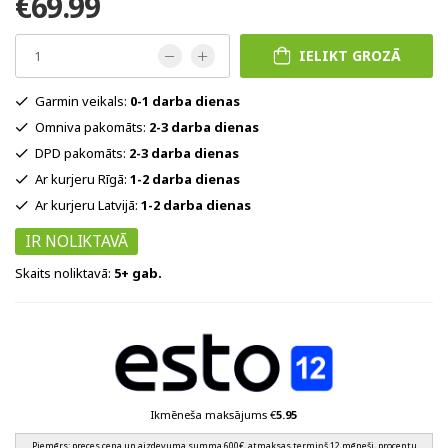
€69.99
IELIKT GROZĀ
Garmin veikals:
0-1 darba dienas
Omniva pakomāts:
2-3 darba dienas
DPD pakomāts:
2-3 darba dienas
Ar kurjeru Rīgā:
1-2 darba dienas
Ar kurjeru Latvijā:
1-2 darba dienas
IR NOLIKTAVĀ
Skaits noliktavā:
5+ gab.
Ikmēneša maksājums €
5.95
Piemērs: preces cena un aizdevuma summa 600€, atmaksas termiņš 12 mēneši, procentu