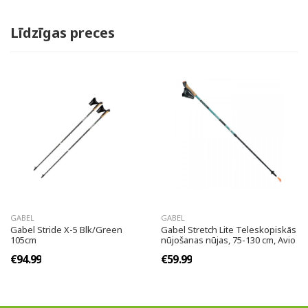
Līdzīgas preces
GABEL
GABEL
Gabel Stride X-5 Blk/Green
Gabel Stretch Lite Teleskopiskās
105cm
nūjošanas nūjas, 75-130 cm, Avio
€94.99
€59.99