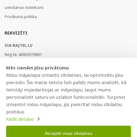
Lietošanas noteikumi
Privātuma politika
REKVIZĪTI
SIA BAJTEL.LV
Reģ Nr. 40003979897
Brīvības gatve 214b, Rīga, LV-1039, Latvija
Mēs cienām jūsu privātumu
AS Swedbank, HABALV22
Mūsu mājaslapa izmanto sīkdatnes, lai optimizētu jūsu
LV53HABA0551019240274
pieredzi. Šie mazie teksta faili palīdz mums analizēt, kā
lietotāji mijiedarbojas ar mājaslapu, ļaujot mums
personalizēt saturu un uzlabot funkcionalitāti. Turpinot
izmantot mūsu mājaslapu, jūs piekrītat mūsu sīkdatņu
politikai.
Rādīt detaļas
Akceptēt visas sīkdatnes