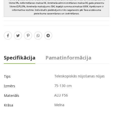
likme 0%, noformēšanas maksa 0€, ikmēneša administrēšanas maksa 0€, gada procentu
likme (GPL) 0%, ikmēneša maksājums 50€, kopējā summa atmaksai 600€. Aprēķinam ir
informatīva nozīme. Individuāls piedāvājums tiks sagatavots pēc Tava aizdevuma
pieteikuma saņemšanas un izvērtēšanas.
Specifikācija
Pamatinformācija
Teleskopiskās nūjošanas nūjas
Tips
75-130 cm
Izmērs
ALU F56
Materiāls
Melna
Krāsa