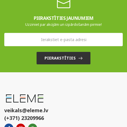
PIERAKSTĪTIES JAUNUMIEM
Uzziniet par akcijām un izpārdošanām pirmie!
PIERAKSTĪTIES
veikals@eleme.lv
(+371) 23209966