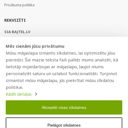
Privātuma politika
REKVIZĪTI
SIA BAJTEL.LV
Reģ Nr. 40003979897
Mēs cienām jūsu privātumu
Brīvības gatve 214b, Rīga, LV-1039, Latvija
Mūsu mājaslapa izmanto sīkdatnes, lai optimizētu jūsu
AS Swedbank, HABALV22
pieredzi. Šie mazie teksta faili palīdz mums analizēt, kā
LV53HABA0551019240274
lietotāji mijiedarbojas ar mājaslapu, ļaujot mums
personalizēt saturu un uzlabot funkcionalitāti. Turpinot
izmantot mūsu mājaslapu, jūs piekrītat mūsu sīkdatņu
politikai.
Rādīt detaļas
Akceptēt visas sīkdatnes
Copyright © 2021 BAJTEL.LV SIA. Visas tiesības aizsargātas.
Pielāgot sīkdatnes