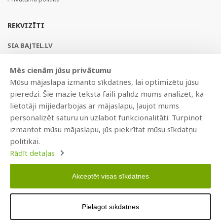
REKVIZĪTI
SIA BAJTEL.LV
Reģ Nr. 40003979897
Mēs cienām jūsu privātumu
Brīvības gatve 214b, Rīga, LV-1039, Latvija
Mūsu mājaslapa izmanto sīkdatnes, lai optimizētu jūsu
AS Swedbank, HABALV22
pieredzi. Šie mazie teksta faili palīdz mums analizēt, kā
LV53HABA0551019240274
lietotāji mijiedarbojas ar mājaslapu, ļaujot mums
personalizēt saturu un uzlabot funkcionalitāti. Turpinot
izmantot mūsu mājaslapu, jūs piekrītat mūsu sīkdatņu
politikai.
Rādīt detaļas
Akceptēt visas sīkdatnes
Copyright © 2021 BAJTEL.LV SIA. Visas tiesības aizsargātas.
Pielāgot sīkdatnes
Izstrādāts
BRANDO.PRO