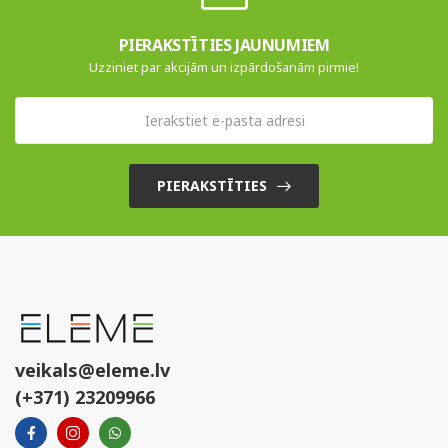
PIERAKSTĪTIES JAUNUMIEM
Uzziniet par akcijām un izpārdošanām pirmie!
PIERAKSTĪTIES
veikals@eleme.lv
(+371) 23209966