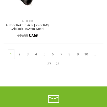
AUTHOR
Author Rokturi AGR Junior R40,
GripLock, 102mm, Melni
€10.99
€7.69
1
2
3
4
5
6
7
8
9
10
...
27
28