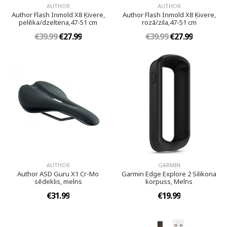
AUTHOR
AUTHOR
Author Flash Inmold X8 Ķivere,
Author Flash Inmold X8 Ķivere,
pelēka/dzeltena,47-51 cm
rozā/zila,47-51 cm
€39.99
€27.99
€39.99
€27.99
AUTHOR
GARMIN
Author ASD Guru X1 Cr-Mo
Garmin Edge Explore 2 Silikona
sēdeklis, melns
korpuss, Melns
€31.99
€19.99