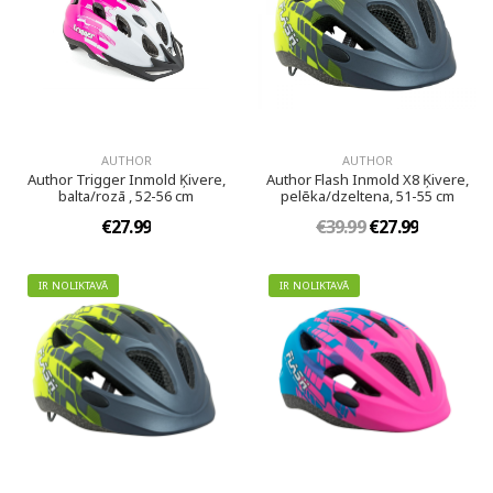
AUTHOR
AUTHOR
Author Trigger Inmold Ķivere,
Author Flash Inmold X8 Ķivere,
balta/rozā , 52-56 cm
pelēka/dzeltena, 51-55 cm
€27.99
€39.99
€27.99
IR NOLIKTAVĀ
IR NOLIKTAVĀ