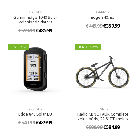
GARMIN
GARMIN
Garmin Edge 1040 Solar
Edge 840, EU
Velosipēda dators
€449.99
€359.99
€599.99
€485.99
IR VEIKALĀ
IR NOLIKTAVĀ
GARMIN
RADIO
Edge 840 Solar, EU
Radio MINOTAUR Complete
velosipēds, 22.6''TT, melns
€549.99
€439.99
€899.99
€584.99