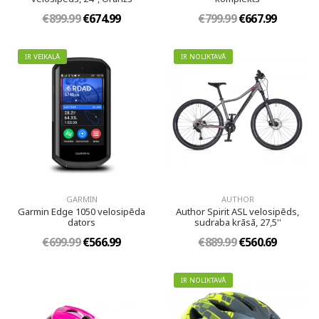
€899.99
€674.99
€799.99
€667.99
IR VEIKALĀ
IR NOLIKTAVĀ
GARMIN
AUTHOR
Garmin Edge 1050 velosipēda
Author Spirit ASL velosipēds,
dators
sudraba krāsā, 27,5''
€699.99
€566.99
€889.99
€560.69
IR NOLIKTAVĀ