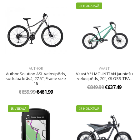
IR NOLIKTAVĀ
AUTHOR
VAAST
Author Solution ASL velosipēds,
Vaast Y/1 MOUNTIAN Jauniešu
sudraba krāsā, 27.5'', Frame size
velosipēds, 20'', GLOSS TEAL
18
€849.99
€637.49
€659.99
€461.99
IR VEIKALĀ
IR NOLIKTAVĀ