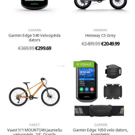
GARMIN
HIMIWAY
Garmin Edge 540 Velosipēda
Himiway C5 Grey
dators
€2499.99
€2049.99
€369.99
€299.69
IR VEIKALĀ
VAAST
GARMIN
Vaast Y/1 MOUNTIAN Jauniešu
Garmin Edge 1050 velo dators,
velosipēds, 24'', Oranžs
komplekts