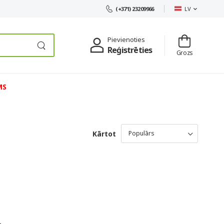
LV
(+371) 23209966
Pievienoties
Reģistrēties
Grozs
MS
Kārtot