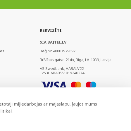
REKVIZĪTI
SIA BAJTEL.LV
ies
Reģ Nr. 40003979897
Brīvības gatve 214b, Rīga, LV-1039, Latvija
AS Swedbank, HABALV22
LV53HABA0551019240274
ietotāji mijiedarbojas ar mājaslapu, ļaujot mums
itikai.
Izstrādāts
BRANDO.PRO