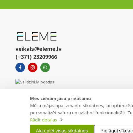
veikals@eleme.lv
(+371) 23209966
Mēs cienām jūsu privātumu
Mūsu mājaslapa izmanto sīkdatnes, lai optimizētu 
personalizēt saturu un uzlabot funkcionalitāti. T
Rādīt detaļas
Copyright © 2021 BAJTEL.LV SIA. Visas tiesības aizsargātas.
Akceptēt visas sīkdatnes
Pielāgot sīkdat