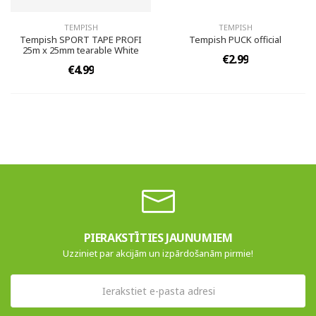
TEMPISH
TEMPISH
Tempish SPORT TAPE PROFI
Tempish PUCK official
25m x 25mm tearable White
€2.99
€4.99
PIERAKSTĪTIES JAUNUMIEM
Uzziniet par akcijām un izpārdošanām pirmie!