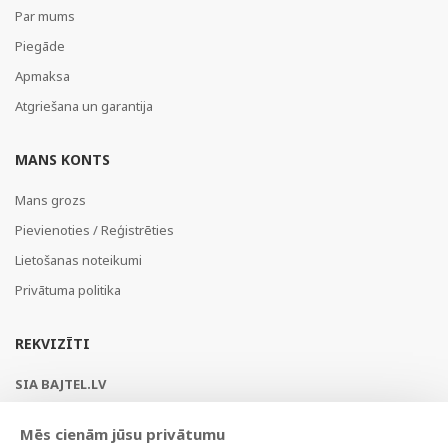
Par mums
Piegāde
Apmaksa
Atgriešana un garantija
MANS KONTS
Mans grozs
Pievienoties / Reģistrēties
Lietošanas noteikumi
Privātuma politika
REKVIZĪTI
SIA BAJTEL.LV
Reģ Nr. 40003979897
Mēs cienām jūsu privātumu
Brīvības gatve 214b, Rīga, LV-1039, Latvija