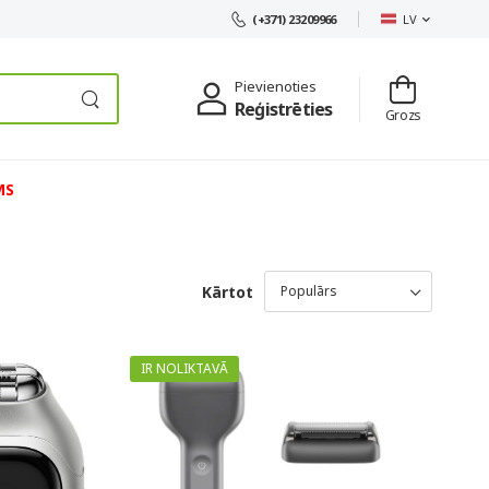
LV
(+371) 23209966
Pievienoties
Reģistrēties
Grozs
MS
Kārtot
IR NOLIKTAVĀ