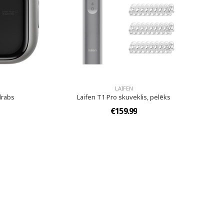
LAIFEN
drabs
Laifen T1 Pro skuveklis, pelēks
€159.99