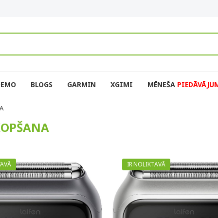
DEMO
BLOGS
GARMIN
XGIMI
MĒNEŠA
PIEDĀVĀJU
A
 KOPŠANA
TAVĀ
IR NOLIKTAVĀ