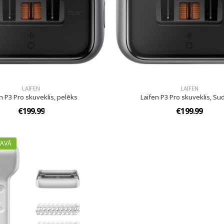
LAIFEN
LAIFEN
n P3 Pro skuveklis, pelēks
Laifen P3 Pro skuveklis, Su
€199.99
€199.99
TAVĀ