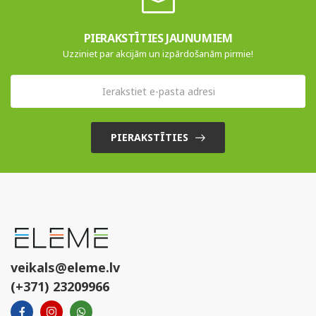
PIERAKSTĪTIES JAUNUMIEM
Uzziniet par akcijām un izpārdošanām pirmie!
PIERAKSTĪTIES
veikals@eleme.lv
(+371) 23209966