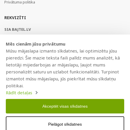
Privātuma politika
REKVIZĪTI
SIA BAJTEL.LV
Reģ Nr. 40003979897
Mēs cienām jūsu privātumu
Brīvības gatve 214b, Rīga, LV-1039, Latvija
Mūsu mājaslapa izmanto sīkdatnes, lai optimizētu jūsu
AS Swedbank, HABALV22
pieredzi. Šie mazie teksta faili palīdz mums analizēt, kā
LV53HABA0551019240274
lietotāji mijiedarbojas ar mājaslapu, ļaujot mums
personalizēt saturu un uzlabot funkcionalitāti. Turpinot
izmantot mūsu mājaslapu, jūs piekrītat mūsu sīkdatņu
politikai.
Rādīt detaļas
Akceptēt visas sīkdatnes
Copyright © 2021 BAJTEL.LV SIA. Visas tiesības aizsargātas.
Pielāgot sīkdatnes
Izstrādāts
BRANDO.PRO