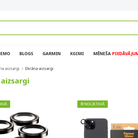
DEMO
BLOGS
GARMIN
XGIMI
MĒNEŠA
PIEDĀVĀJU
na aizsargi
Ekrāna aizsargi
aizsargi
TAVĀ
IR NOLIKTAVĀ