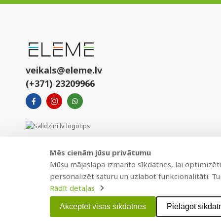
veikals@eleme.lv
(+371) 23209966
Mēs cienām jūsu privātumu
Mūsu mājaslapa izmanto sīkdatnes, lai optimizētu 
personalizēt saturu un uzlabot funkcionalitāti. T
Rādīt detaļas
Copyright © 2021 BAJTEL.LV SIA. Visas tiesības aizsargātas.
Akceptēt visas sīkdatnes
Pielāgot sīkdat