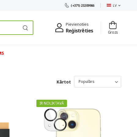
LV
(+371) 23209966
Pievienoties
Reģistrēties
Grozs
MS
Kārtot
IR NOLIKTAVĀ