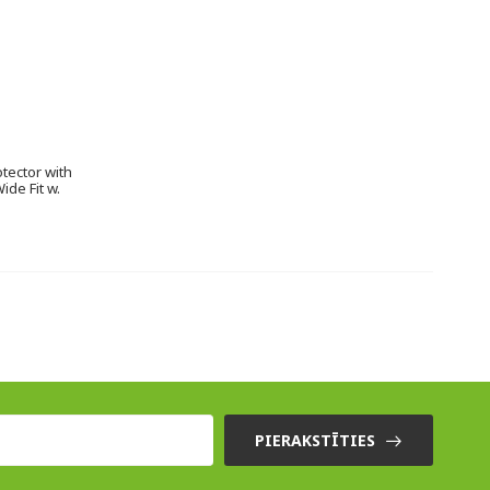
tector with
ide Fit w.
PIERAKSTĪTIES