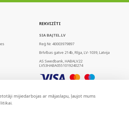
REKVIZĪTI
SIA BAJTEL.LV
ies
Reģ Nr. 40003979897
Brīvības gatve 214b, Rīga, LV-1039, Latvija
AS Swedbank, HABALV22
LV53HABA0551019240274
ietotāji mijiedarbojas ar mājaslapu, ļaujot mums
itikai.
Izstrādāts
BRANDO.PRO