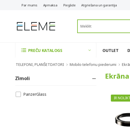
Par mums
Apmaksa
Piegāde
Atgriešana un garantija
OUTLET
PREČU KATALOGS
TELEFONI, PLANŠETDATORI
Mobilo telefonu piederumi
Ekrā
Ekrāna 
Zīmoli
PanzerGlass
IR NOLIK