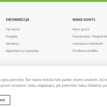
INFORMĀCIJA
MANS KONTS
Par mums
Mans grozs
Piegāde
Pievienoties / Reģistrēt
Apmaksa
Lietošanas noteikumi
Atgriešana un garantija
Privātuma politika
jūsu pieredzi. Šie mazie teksta faili palīdz mums analizēt, kā l
urpinot izmantot mūsu mājaslapu, jūs piekrītat mūsu sīkdatņu pol
nes