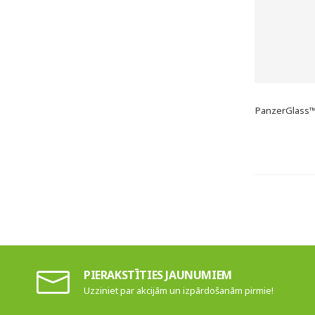
PanzerGlass™ 
PIERAKSTĪTIES JAUNUMIEM
Uzziniet par akcijām un izpārdošanām pirmie!