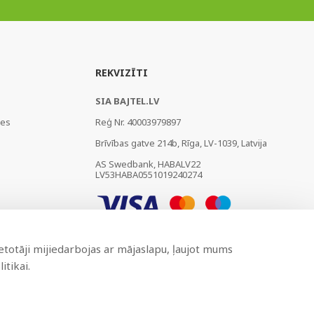
REKVIZĪTI
SIA BAJTEL.LV
ies
Reģ Nr. 40003979897
Brīvības gatve 214b, Rīga, LV-1039, Latvija
AS Swedbank, HABALV22
LV53HABA0551019240274
ietotāji mijiedarbojas ar mājaslapu, ļaujot mums
itikai.
Izstrādāts
BRANDO.PRO