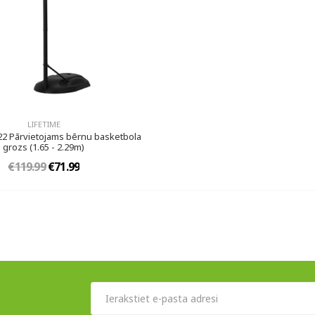
LIFETIME
22 Pārvietojams bērnu basketbola
grozs (1.65 - 2.29m)
€119.99
€71.99