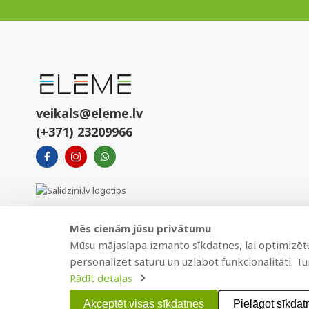
veikals@eleme.lv
(+371) 23209966
Mēs cienām jūsu privātumu
Mūsu mājaslapa izmanto sīkdatnes, lai optimizētu 
personalizēt saturu un uzlabot funkcionalitāti. T
Rādīt detaļas
Copyright © 2021 BAJTEL.LV SIA. Visas tiesības aizsargātas.
Akceptēt visas sīkdatnes
Pielāgot sīkdat