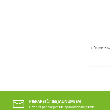
Lifetime 900
PIERAKSTĪTIES JAUNUMIEM
Uzziniet par akcijām un izpārdošanām pirmie!