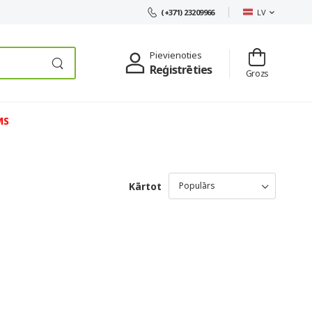
LV
(+371) 23209966
Pievienoties
Reģistrēties
Grozs
MS
Kārtot