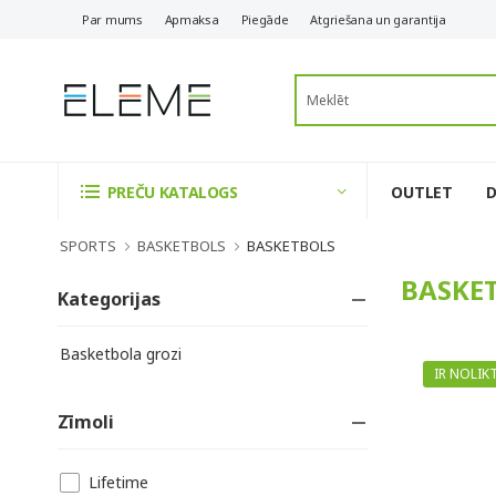
Par mums
Apmaksa
Piegāde
Atgriešana un garantija
OUTLET
PREČU KATALOGS
SPORTS
BASKETBOLS
BASKETBOLS
BASKE
Kategorijas
Basketbola grozi
IR NOLIK
Zīmoli
Lifetime