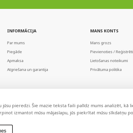
INFORMĀCIJA
MANS KONTS
Par mums
Mans grozs
Piegāde
Pievienoties / Reģistrēt
Apmaksa
Lietošanas noteikumi
Atgriešana un garantija
Privātuma politika
jūsu pieredzi. Šie mazie teksta faili palīdz mums analizēt, kā l
urpinot izmantot mūsu mājaslapu, jūs piekrītat mūsu sīkdatņu pol
nes