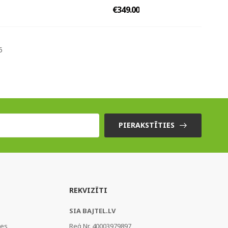
€349.00
5
PIERAKSTĪTIES
REKVIZĪTI
SIA BAJTEL.LV
ies
Reģ Nr. 40003979897