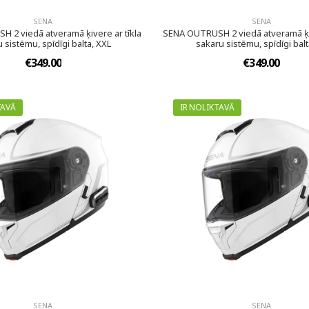
SENA
SENA
 2 viedā atveramā ķivere ar tīkla
SENA OUTRUSH 2 viedā atveramā ķiv
 sistēmu, spīdīgi balta, XXL
sakaru sistēmu, spīdīgi balt
€349.00
€349.00
TAVĀ
IR NOLIKTAVĀ
SENA
SENA