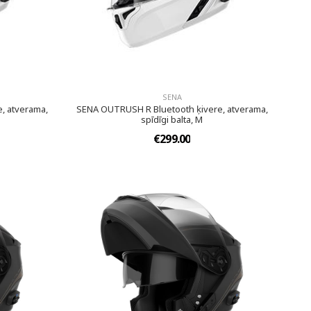
SENA
, atverama,
SENA OUTRUSH R Bluetooth ķivere, atverama,
spīdīgi balta, M
€299.00