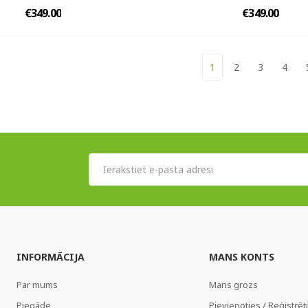
€349.00
€349.00
1
2
3
4
INFORMĀCIJA
MANS KONTS
Par mums
Mans grozs
Piegāde
Pievienoties / Reģistrēt