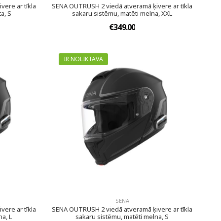
ere ar tīkla
SENA OUTRUSH 2 viedā atveramā ķivere ar tīkla
a, S
sakaru sistēmu, matēti melna, XXL
€349.00
IR NOLIKTAVĀ
SENA
ere ar tīkla
SENA OUTRUSH 2 viedā atveramā ķivere ar tīkla
na, L
sakaru sistēmu, matēti melna, S