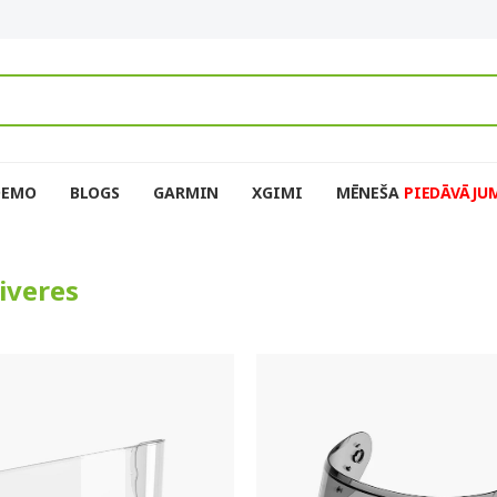
DEMO
BLOGS
GARMIN
XGIMI
MĒNEŠA
PIEDĀVĀJU
iveres