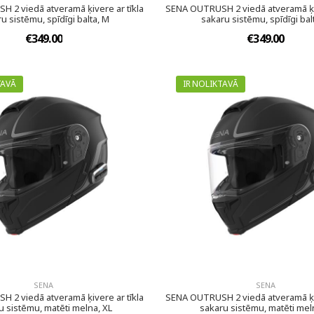
 2 viedā atveramā ķivere ar tīkla
SENA OUTRUSH 2 viedā atveramā ķiv
u sistēmu, spīdīgi balta, M
sakaru sistēmu, spīdīgi balt
€349.00
€349.00
TAVĀ
IR NOLIKTAVĀ
SENA
SENA
 2 viedā atveramā ķivere ar tīkla
SENA OUTRUSH 2 viedā atveramā ķiv
u sistēmu, matēti melna, XL
sakaru sistēmu, matēti mel