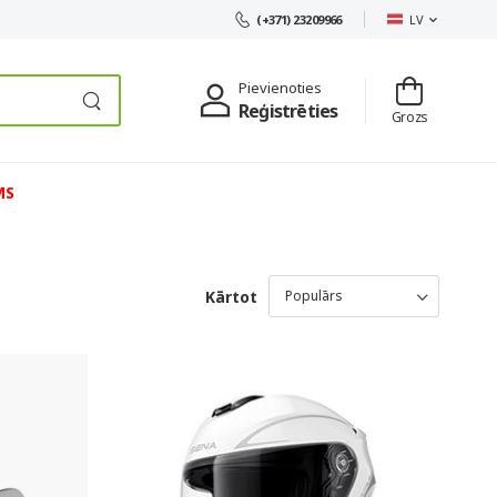
LV
(+371) 23209966
Pievienoties
Reģistrēties
Grozs
MS
Kārtot