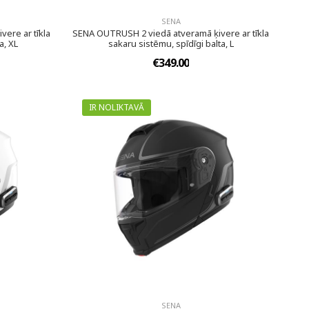
SENA
ere ar tīkla
SENA OUTRUSH 2 viedā atveramā ķivere ar tīkla
a, XL
sakaru sistēmu, spīdīgi balta, L
€349.00
IR NOLIKTAVĀ
SENA