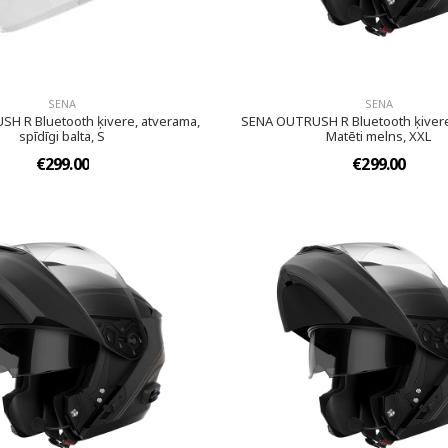
SENA
SENA
H R Bluetooth ķivere, atverama,
SENA OUTRUSH R Bluetooth ķivere
spīdīgi balta, S
Matēti melns, XXL
€299.00
€299.00