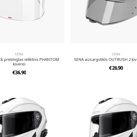
SENA
SENA
ck pretmiglas ieliktnis PHANTOM
SENA aizsargstikls OUTRUSH 2 ķive
ķiverei
€26.90
€36.90