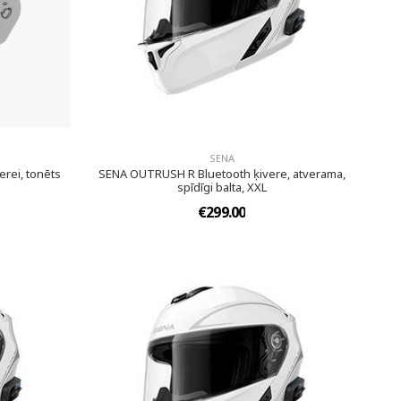
SENA
rei, tonēts
SENA OUTRUSH R Bluetooth ķivere, atverama,
spīdīgi balta, XXL
€299.00