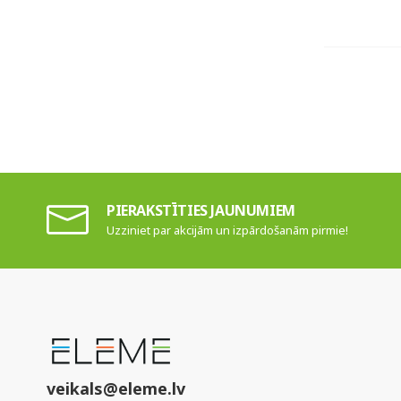
PIERAKSTĪTIES JAUNUMIEM
Uzziniet par akcijām un izpārdošanām pirmie!
veikals@eleme.lv