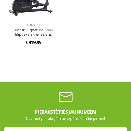
TUNTURI
Tunturi Signature C60-R
Eliptiskais trenažieris
€919.99
PIERAKSTĪTIES JAUNUMIEM
Uzziniet par akcijām un izpārdošanām pirmie!