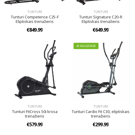
TUNTURI
TUNTURI
Tunturi Competence C25-F
Tunturi Signature C20-R
Eliptiskais trenažieris
Eliptiskais trenažieris
€849.99
€649.99
IR NOLIKTAVĀ
TUNTURI
TUNTURI
Tunturi FitCross 50i krosa
Tunturi Cardio Fit C30, eliptiskais
trenažieris
trenažieris
€579.99
€299.99