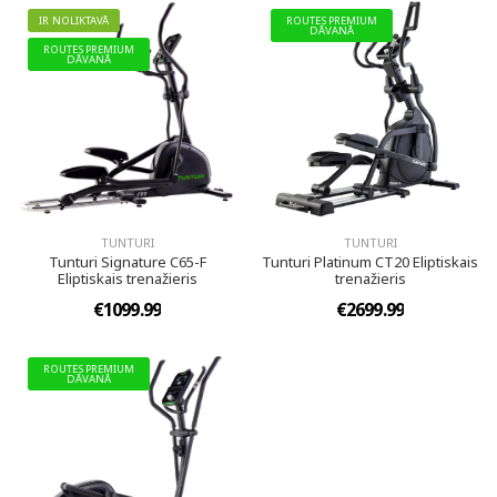
IR NOLIKTAVĀ
ROUTES PREMIUM
DĀVANĀ
ROUTES PREMIUM
DĀVANĀ
TUNTURI
TUNTURI
Tunturi Signature C65-F
Tunturi Platinum CT20 Eliptiskais
Eliptiskais trenažieris
trenažieris
€1099.99
€2699.99
ROUTES PREMIUM
DĀVANĀ