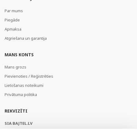
Par mums
Piegāde
Apmaksa
Atgriešana un garantija
MANS KONTS
Mans grozs
Pievienoties / Reģistrēties
Lietošanas noteikumi
Privātuma politika
REKVIZĪTI
SIA BAJTEL.LV
Reģ Nr. 40003979897