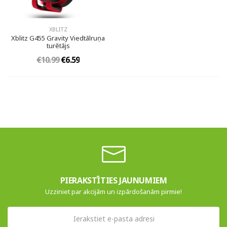
XBLITZ
Xblitz G455 Gravity Viedtālruņa
turētājs
€10.99
€6.59
PIERAKSTĪTIES JAUNUMIEM
Uzziniet par akcijām un izpārdošanām pirmie!