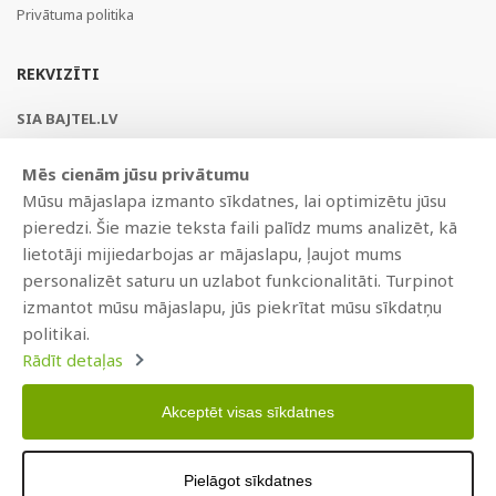
Privātuma politika
REKVIZĪTI
SIA BAJTEL.LV
Reģ Nr. 40003979897
Mēs cienām jūsu privātumu
Brīvības gatve 214b, Rīga, LV-1039, Latvija
Mūsu mājaslapa izmanto sīkdatnes, lai optimizētu jūsu
AS Swedbank, HABALV22
pieredzi. Šie mazie teksta faili palīdz mums analizēt, kā
LV53HABA0551019240274
lietotāji mijiedarbojas ar mājaslapu, ļaujot mums
personalizēt saturu un uzlabot funkcionalitāti. Turpinot
izmantot mūsu mājaslapu, jūs piekrītat mūsu sīkdatņu
politikai.
Rādīt detaļas
Akceptēt visas sīkdatnes
Copyright © 2021 BAJTEL.LV SIA. Visas tiesības aizsargātas.
Pielāgot sīkdatnes
Izstrādāts
BRANDO.PRO