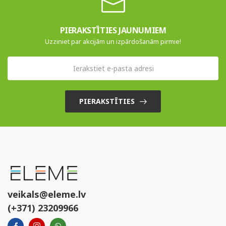
PIERAKSTĪTIES JAUNUMIEM
Uzziniet par akcijām un izpārdošanām pirmie!
PIERAKSTĪTIES
veikals@eleme.lv
(+371) 23209966