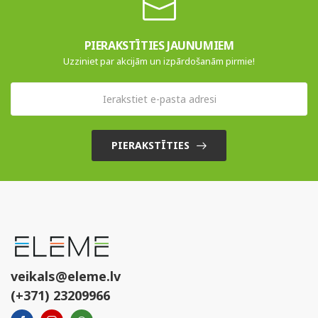
PIERAKSTĪTIES JAUNUMIEM
Uzziniet par akcijām un izpārdošanām pirmie!
PIERAKSTĪTIES
veikals@eleme.lv
(+371) 23209966