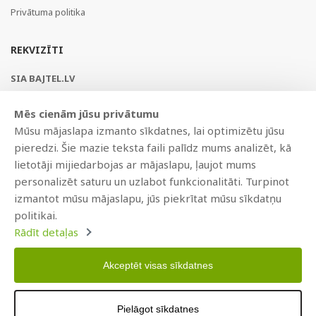
Privātuma politika
REKVIZĪTI
SIA BAJTEL.LV
Reģ Nr. 40003979897
Mēs cienām jūsu privātumu
Brīvības gatve 214b, Rīga, LV-1039, Latvija
Mūsu mājaslapa izmanto sīkdatnes, lai optimizētu jūsu
AS Swedbank, HABALV22
pieredzi. Šie mazie teksta faili palīdz mums analizēt, kā
LV53HABA0551019240274
lietotāji mijiedarbojas ar mājaslapu, ļaujot mums
personalizēt saturu un uzlabot funkcionalitāti. Turpinot
izmantot mūsu mājaslapu, jūs piekrītat mūsu sīkdatņu
politikai.
Rādīt detaļas
Akceptēt visas sīkdatnes
Copyright © 2021 BAJTEL.LV SIA. Visas tiesības aizsargātas.
Pielāgot sīkdatnes