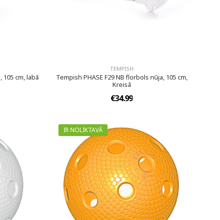
TEMPISH
 105 cm, labā
Tempish PHASE F29 NB florbols nūja, 105 cm,
Kreisā
€34.99
IR NOLIKTAVĀ