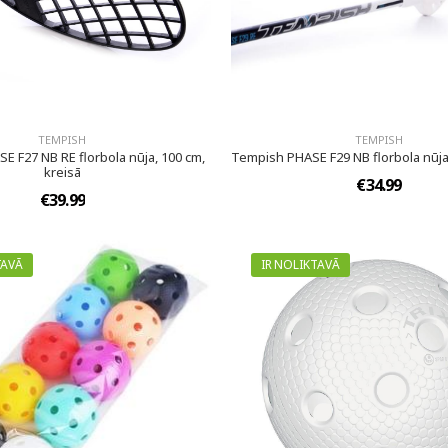
TEMPISH
TEMPISH
E F27 NB RE florbola nūja, 100 cm,
Tempish PHASE F29 NB florbola nūja,
kreisā
€34.99
€39.99
TAVĀ
IR NOLIKTAVĀ