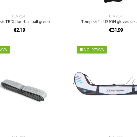
TEMPISH
TEMPISH
h TRIX floorball ball green
Tempish ILLUSION gloves size
€2.19
€31.99
TAVĀ
IR NOLIKTAVĀ