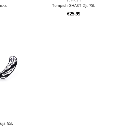
TEMPISH
icks
Tempish GHAST 2 Jr. 75L
€25.99
ūja, 85L