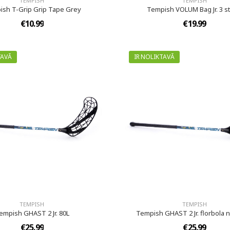
TEMPISH
TEMPISH
sh T-Grip Grip Tape Grey
Tempish VOLUM Bag Jr. 3 st
€10.99
€19.99
TAVĀ
IR NOLIKTAVĀ
TEMPISH
TEMPISH
empish GHAST 2 Jr. 80L
Tempish GHAST 2 Jr. florbola n
€25.99
€25.99