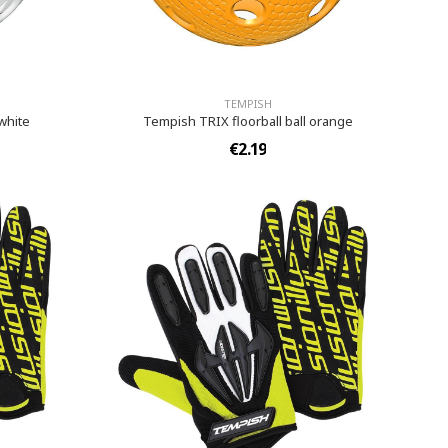
TEMPISH
 white
Tempish TRIX floorball ball orange
€2.19