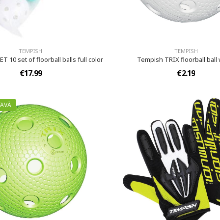
TEMPISH
TEMPISH
 10 set of floorball balls full color
Tempish TRIX floorball ball
€17.99
€2.19
TAVĀ