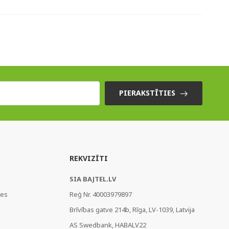
PIERAKSTĪTIES
REKVIZĪTI
SIA BAJTEL.LV
ies
Reģ Nr. 40003979897
Brīvības gatve 214b, Rīga, LV-1039, Latvija
AS Swedbank, HABALV22