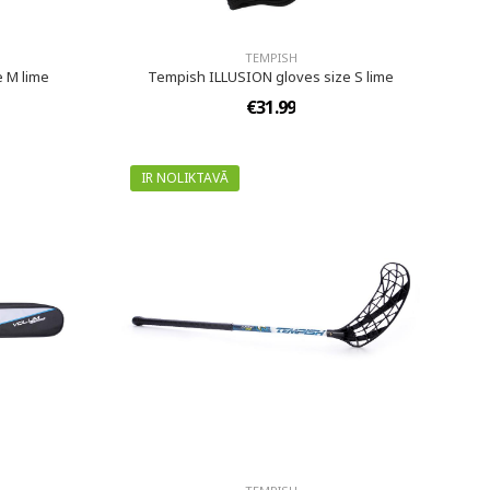
TEMPISH
 M lime
Tempish ILLUSION gloves size S lime
€31.99
IR NOLIKTAVĀ