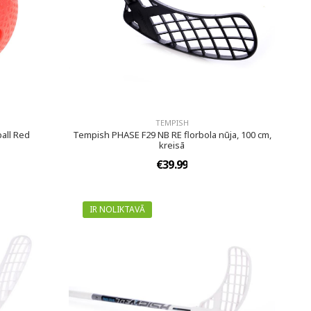
TEMPISH
ball Red
Tempish PHASE F29 NB RE florbola nūja, 100 cm,
kreisā
€39.99
IR NOLIKTAVĀ