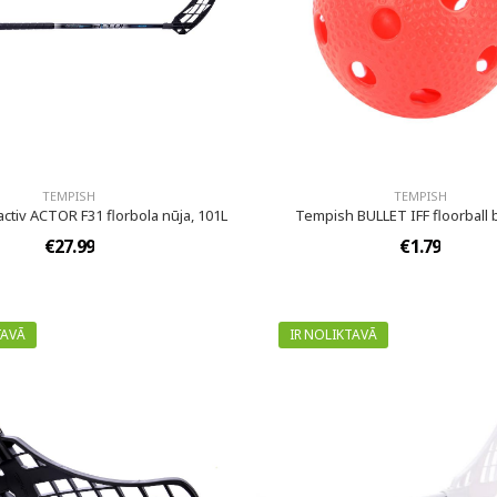
TEMPISH
TEMPISH
ctiv ACTOR F31 florbola nūja, 101L
Tempish BULLET IFF floorball 
€27.99
€1.79
TAVĀ
IR NOLIKTAVĀ