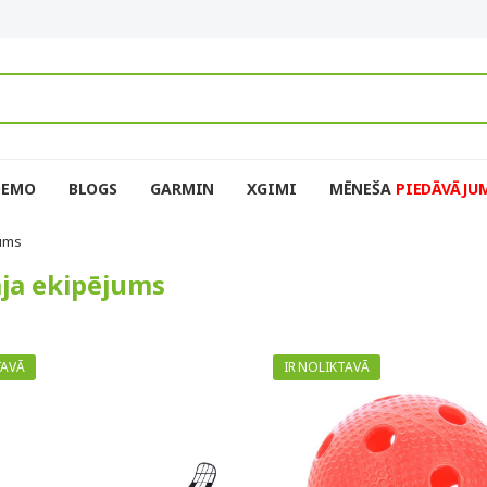
DEMO
BLOGS
GARMIN
XGIMI
MĒNEŠA
PIEDĀVĀJU
jums
āja ekipējums
TAVĀ
IR NOLIKTAVĀ