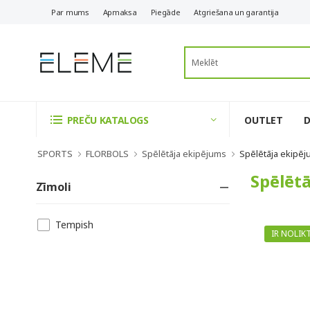
Par mums
Apmaksa
Piegāde
Atgriešana un garantija
OUTLET
PREČU KATALOGS
SPORTS
FLORBOLS
Spēlētāja ekipējums
Spēlētāja ekipē
Spēlēt
Zīmoli
Tempish
IR NOLIK