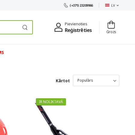
LV
(+371) 23209966
Pievienoties
Reģistrēties
Grozs
MS
Kārtot
IR NOLIKTAVĀ