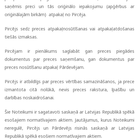
saņēmis preci un tās oriģinālo iepakojumu (apģērbus ar
oriģinālajām birkām) atpakaļ no Pircēja.
Pircējs sedz preces atpakaļnosūtīšanas vai atpakaļatdošanas
tiešās izmaksas.
Pircējam ir pienākums saglabāt gan preces piegādes
dokumentus par preces saņemšanu, gan dokumentus par
preces nosūtīšanu atpakaļ Pārdevējam.
Pircējs ir atbildīgs par preces vērtības samazināšanos, ja prece
izmantota citā nolūkā, nevis preces rakstura, īpašību un
darbības noskaidrošanai.
Šie Noteikumi ir sagatavoti saskaņā ar Latvijas Republikā spēkā
esošajiem normatīvajiem aktiem. Jautājumus, kurus Noteikumi
neregulē, Pircējs un Pārdevējs risinās saskaņā ar Latvijas
Republikā spēkā esošiem normatīvajiem aktiem.