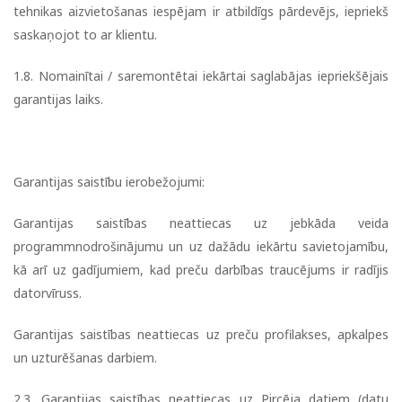
tehnikas aizvietošanas iespējam ir atbildīgs pārdevējs, iepriekš
saskaņojot to ar klientu.
1.8. Nomainītai / saremontētai iekārtai saglabājas iepriekšējais
garantijas laiks.
Garantijas saistību ierobežojumi:
Garantijas saistības neattiecas uz jebkāda veida
programmnodrošinājumu un uz dažādu iekārtu savietojamību,
kā arī uz gadījumiem, kad preču darbības traucējums ir radījis
datorvīruss.
Garantijas saistības neattiecas uz preču profilakses, apkalpes
un uzturēšanas darbiem.
2.3. Garantijas saistības neattiecas uz Pircēja datiem (datu