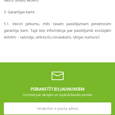
valsts tiesību aktiem.
5. Garantijas karte
5.1. Veicot pirkumu, mēs tavam pasūtījumam pievienosim
garantija karti. Tajā būs informācija par pasūtījumā esošajām
ierīcēm – ražotājs, ierīces/ču nosaukumi, sērijas numurs/i.
PIERAKSTĪTIES JAUNUMIEM
Uzziniet par akcijām un izpārdošanām pirmie!