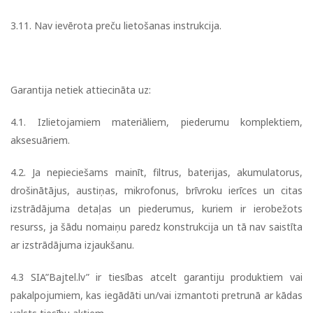
3.11. Nav ievērota preču lietošanas instrukcija.
Garantija netiek attiecināta uz:
4.1. Izlietojamiem materiāliem, piederumu komplektiem,
aksesuāriem.
4.2. Ja nepieciešams mainīt, filtrus, baterijas, akumulatorus,
drošinātājus, austiņas, mikrofonus, brīvroku ierīces un citas
izstrādājuma detaļas un piederumus, kuriem ir ierobežots
resurss, ja šādu nomaiņu paredz konstrukcija un tā nav saistīta
ar izstrādājuma izjaukšanu.
4.3 SIA”Bajtel.lv” ir tiesības atcelt garantiju produktiem vai
pakalpojumiem, kas iegādāti un/vai izmantoti pretrunā ar kādas