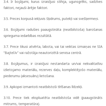
3.4. Ir bojājumi, kurus izraisījusi stihija, ugunsgrēks, sadzīves
faktori, nejauši ārējie faktori.
3.5. Preces korpusā iekļuvis šķidrums, putekļi vai svešķermeņi.
3.6. Bojājumi radušies paaugstināta (neatbilstoša) barošanas
sprieguma iedarbības rezultātā.
3.7. Prece tikusi atvērta, labota, vai tai veiktas izmaiņas ne SIA
“Bajtel.lv” vai ražotāja neautorizētā servisa centrā.
3.8. Bojājumus, ir izraisījusi nestandarta un/vai nekvalitatīvu
izlietojamo materiālu, rezerves daļu, komplektējošo materiālu,
piederumu (aksesuāru) lietošana.
3.9. Apkopei izmantoti neatbilstoši tīrīšanas līdzekļi.
3.10. Prece tiek ekspluatēta neatbilstoša vidē (paaugstināts
mitrums, temperatūra).