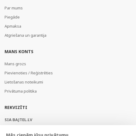
Par mums
Piegāde
Apmaksa
Atgriešana un garantija
MANS KONTS
Mans grozs
Pievienoties / Reģistrēties
Lietošanas noteikumi
Privātuma politika
REKVIZĪTI
SIA BAJTEL.LV
Reģ Nr. 40003979897
Mēs cienām jūsu privātumu