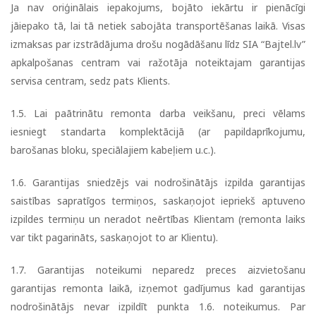
Ja nav oriģinālais iepakojums, bojāto iekārtu ir pienācīgi
jāiepako tā, lai tā netiek sabojāta transportēšanas laikā. Visas
izmaksas par izstrādājuma drošu nogādāšanu līdz SIA “Bajtel.lv”
apkalpošanas centram vai ražotāja noteiktajam garantijas
servisa centram, sedz pats Klients.
1.5. Lai paātrinātu remonta darba veikšanu, preci vēlams
iesniegt standarta komplektācijā (ar papildaprīkojumu,
barošanas bloku, speciālajiem kabeļiem u.c.).
1.6. Garantijas sniedzējs vai nodrošinātājs izpilda garantijas
saistības sapratīgos termiņos, saskaņojot iepriekš aptuveno
izpildes termiņu un neradot neērtības Klientam (remonta laiks
var tikt pagarināts, saskaņojot to ar Klientu).
1.7. Garantijas noteikumi neparedz preces aizvietošanu
garantijas remonta laikā, izņemot gadījumus kad garantijas
nodrošinātājs nevar izpildīt punkta 1.6. noteikumus. Par