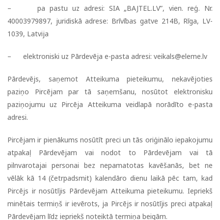
– pa pastu uz adresi: SIA „BAJTEL.LV”, vien. reģ. Nr.
40003979897, juridiskā adrese: Brīvības gatve 214B, Rīga, LV-
1039, Latvija
– elektroniski uz Pārdevēja e-pasta adresi:
veikals@eleme.lv
Pārdevējs, saņemot Atteikuma pieteikumu, nekavējoties
paziņo Pircējam par tā saņemšanu, nosūtot elektronisku
paziņojumu uz Pircēja Atteikuma veidlapā norādīto e-pasta
adresi.
Pircējam ir pienākums nosūtīt preci un tās oriģinālo iepakojumu
atpakaļ Pārdevējam vai nodot to Pārdevējam vai tā
pilnvarotajai personai bez nepamatotas kavēšanās, bet ne
vēlāk kā 14 (četrpadsmit) kalendāro dienu laikā pēc tam, kad
Pircējs ir nosūtījis Pārdevējam Atteikuma pieteikumu. Iepriekš
minētais termiņš ir ievērots, ja Pircējs ir nosūtījis preci atpakaļ
Pārdevējam līdz iepriekš noteiktā termiņa beigām.