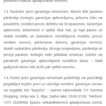
piedāvāts maksas apkalpošanas remonts.
1.3. Nododot preci garantijas remontam, Klients klāt pievieno
pārdevēja izsniegtu garantijas apliecinājumu, pirkuma čeku vai
pavadzīmi, norādot preces defektu vai tā izpausmes. Garantijas
apliecinošs dokuments ir spēkā tikai tad, ja tajā pareizi un
skaidri norādīts un saskatāms: izstrādājuma modelis, preces
seriālais numurs, pārdošanas datums, garantijas termiņš,
skaidri saskatāms pārdevēja zīmoga nospiedums, pārdevēja un
pircēja paraksti. Aizliegts veikt jebkādas izmaiņas, izdzēst vai
pārrakstīt garantijas apliecinājumā norādītos datus – šādā
gadījumā talons tiek atzīts pār spēkā neesošu.
1.4. Nodot preci garantijas remontam patērētājs var patstāvīgi
piegādājot bojāto preci uz ražotāja noteikto garantijas servisu
vai nogādāt SIA “Bajtel.lv” – Garmin salonveikalā T/C Domina
Shopping, Ieriķu iela 3, Rīga. Darba laiks: 10:00-21:00. Telefons:
+371 23209966. Epasts:
veikals@eleme.lv
apkalpošanas centrā.