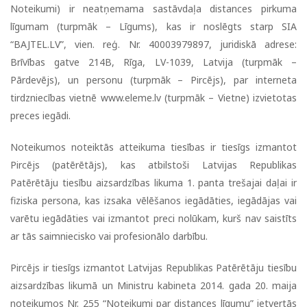
Noteikumi) ir neatņemama sastāvdaļa distances pirkuma
līgumam (turpmāk – Līgums), kas ir noslēgts starp SIA
“BAJTEL.LV”, vien. reģ. Nr. 40003979897, juridiskā adrese:
Brīvības gatve 214B, Rīga, LV-1039, Latvija (turpmāk –
Pārdevējs), un personu (turpmāk – Pircējs), par interneta
tirdzniecības vietnē www.eleme.lv (turpmāk – Vietne) izvietotas
preces iegādi.
Noteikumos noteiktās atteikuma tiesības ir tiesīgs izmantot
Pircējs (patērētājs), kas atbilstoši Latvijas Republikas
Patērētāju tiesību aizsardzības likuma 1. panta trešajai daļai ir
fiziska persona, kas izsaka vēlēšanos iegādāties, iegādājas vai
varētu iegādāties vai izmantot preci nolūkam, kurš nav saistīts
ar tās saimniecisko vai profesionālo darbību.
Pircējs ir tiesīgs izmantot Latvijas Republikas Patērētāju tiesību
aizsardzības likumā un Ministru kabineta 2014. gada 20. maija
noteikumos Nr. 255 “Noteikumi par distances līgumu” ietvertās