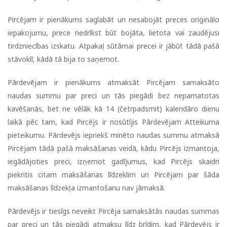
Pircējam ir pienākums saglabāt un nesabojāt preces oriģinālo
iepakojumu, prece nedrīkst būt bojāta, lietota vai zaudējusi
tirdzniecības izskatu. Atpakaļ sūtāmai precei ir jābūt tādā pašā
stāvoklī, kādā tā bija to saņemot.
Pārdevējam ir pienākums atmaksāt Pircējam samaksāto
naudas summu par preci un tās piegādi bez nepamatotas
kavēšanās, bet ne vēlāk kā 14 (četrpadsmit) kalendāro dienu
laikā pēc tam, kad Pircējs ir nosūtījis Pārdevējam Atteikuma
pieteikumu. Pārdevējs iepriekš minēto naudas summu atmaksā
Pircējam tādā pašā maksāšanas veidā, kādu Pircējs izmantoja,
iegādājoties preci, izņemot gadījumus, kad Pircējs skaidri
piekritis citam maksāšanas līdzeklim un Pircējam par šāda
maksāšanas līdzekļa izmantošanu nav jāmaksā.
Pārdevējs ir tiesīgs neveikt Pircēja samaksātās naudas summas
par preci un tās piegādi atmaksu līdz brīdim, kad Pārdevējs ir