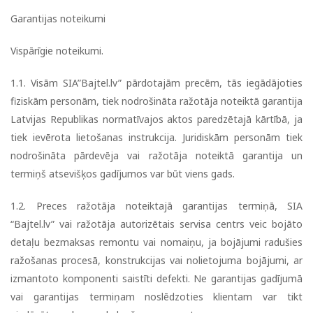
Garantijas noteikumi
Vispārīgie noteikumi.
1.1. Visām SIA”Bajtel.lv” pārdotajām precēm, tās iegādājoties
fiziskām personām, tiek nodrošināta ražotāja noteiktā garantija
Latvijas Republikas normatīvajos aktos paredzētajā kārtībā, ja
tiek ievērota lietošanas instrukcija. Juridiskām personām tiek
nodrošināta pārdevēja vai ražotāja noteiktā garantija un
termiņš atsevišķos gadījumos var būt viens gads.
1.2. Preces ražotāja noteiktajā garantijas termiņā, SIA
“Bajtel.lv” vai ražotāja autorizētais servisa centrs veic bojāto
detaļu bezmaksas remontu vai nomaiņu, ja bojājumi radušies
ražošanas procesā, konstrukcijas vai nolietojuma bojājumi, ar
izmantoto komponenti saistīti defekti. Ne garantijas gadījumā
vai garantijas termiņam noslēdzoties klientam var tikt