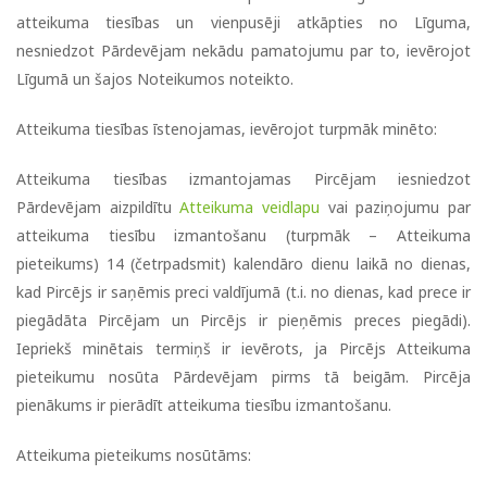
atteikuma tiesības un vienpusēji atkāpties no Līguma,
nesniedzot Pārdevējam nekādu pamatojumu par to, ievērojot
Līgumā un šajos Noteikumos noteikto.
Atteikuma tiesības īstenojamas, ievērojot turpmāk minēto:
Atteikuma tiesības izmantojamas Pircējam iesniedzot
Pārdevējam aizpildītu
Atteikuma veidlapu
vai paziņojumu par
atteikuma tiesību izmantošanu (turpmāk – Atteikuma
pieteikums) 14 (četrpadsmit) kalendāro dienu laikā no dienas,
kad Pircējs ir saņēmis preci valdījumā (t.i. no dienas, kad prece ir
piegādāta Pircējam un Pircējs ir pieņēmis preces piegādi).
Iepriekš minētais termiņš ir ievērots, ja Pircējs Atteikuma
pieteikumu nosūta Pārdevējam pirms tā beigām. Pircēja
pienākums ir pierādīt atteikuma tiesību izmantošanu.
Atteikuma pieteikums nosūtāms: