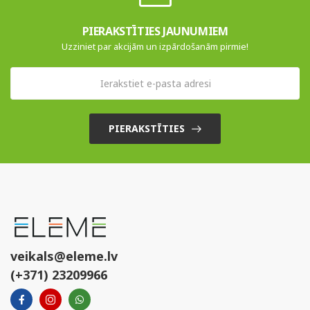
PIERAKSTĪTIES JAUNUMIEM
Uzziniet par akcijām un izpārdošanām pirmie!
PIERAKSTĪTIES
veikals@eleme.lv
(+371) 23209966