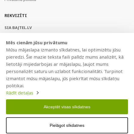
REKVIZĪTI
SIA BAJTEL.LV
Reģ Nr. 40003979897
Mēs cienām jūsu privātumu
Brīvības gatve 214b, Rīga, LV-1039, Latvija
Mūsu mājaslapa izmanto sīkdatnes, lai optimizētu jūsu
AS Swedbank, HABALV22
pieredzi. Šie mazie teksta faili palīdz mums analizēt, kā
LV53HABA0551019240274
lietotāji mijiedarbojas ar mājaslapu, ļaujot mums
personalizēt saturu un uzlabot funkcionalitāti. Turpinot
izmantot mūsu mājaslapu, jūs piekrītat mūsu sīkdatņu
politikai.
Rādīt detaļas
Akceptēt visas sīkdatnes
Copyright © 2021 BAJTEL.LV SIA. Visas tiesības aizsargātas.
Pielāgot sīkdatnes
Izstrādāts
BRANDO.PRO