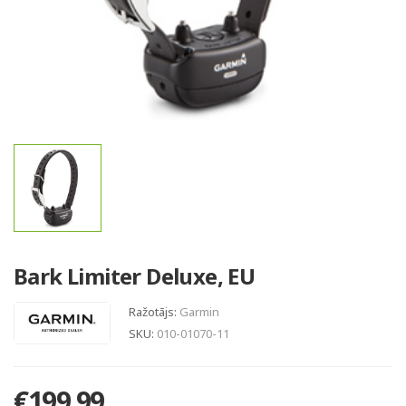
Bark Limiter Deluxe, EU
Ražotājs:
Garmin
SKU:
010-01070-11
€199.99