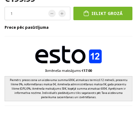
IELIKT GROZĀ
Prece pēc pasūtījuma
Ikmēneša maksājums €
17.00
Piemērs: preces cena un aizdevuma summa 600€, atmaksas termiņš 12 mēneši, procentu
likme 0%, noformēšanas maksa 0€, ikmēneša administrēšanas maksa 0€, gada procentu
likme (GPL) 0%, ikmēneša maksājums 50€, kopējā summa atmaksai 600€. Aprēķinam ir
informatīva nozīme. Individuāls piedāvājums tiks sagatavots pēc Tava aizdevuma
pieteikuma saņemšanas un izvērtēšanas.