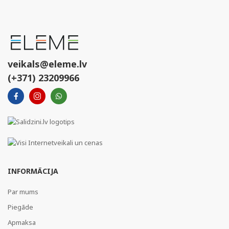
veikals@eleme.lv
(+371) 23209966
INFORMĀCIJA
Par mums
Piegāde
Apmaksa