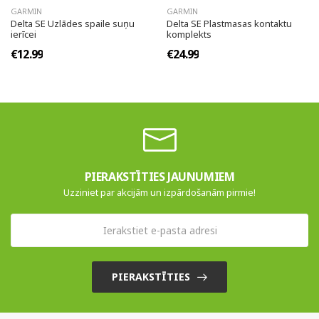
GARMIN
GARMIN
Delta SE Uzlādes spaile suņu
Delta SE Plastmasas kontaktu
ierīcei
komplekts
€12.99
€24.99
PIERAKSTĪTIES JAUNUMIEM
Uzziniet par akcijām un izpārdošanām pirmie!
PIERAKSTĪTIES