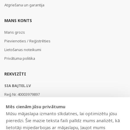
Atgriešana un garantija
MANS KONTS
Mans grozs
Pievienoties / Reģistrēties
Lietošanas noteikumi
Privātuma politika
REKVIZĪTI
SIA BAJTEL.LV
Reģ Nr. 40003979897
Brīvības gatve 214b, Rīga, LV-1039, Latvija
Mēs cienām jūsu privātumu
AS Swedbank, HABALV22
Mūsu mājaslapa izmanto sīkdatnes, lai optimizētu jūsu
LV53HABA0551019240274
pieredzi. Šie mazie teksta faili palīdz mums analizēt, kā
lietotāji mijiedarbojas ar mājaslapu, ļaujot mums