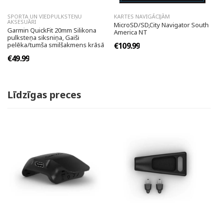
SPORTA UN VIEDPULKSTEŅU
KARTES NAVIGĀCIJĀM
AKSESUĀRI
MicroSD/SD,City Navigator South
Garmin QuickFit 20mm Silikona
America NT
pulksteņa siksniņa, Gaiši
pelēka/tumša smilšakmens krāsā
€109.99
€49.99
Līdzīgas preces