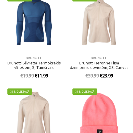
BRUNOTTI
BRUNOTTI
Brunotti Silvretta Termokrekls
Brunotti Heronne Flīsa
vīriešiem, S, Tumši zils
džemperis sievietēm, XS, Canvas
€19.99
€11.99
€39.99
€23.99
IR NOLIKTAVĀ
IR NOLIKTAVĀ