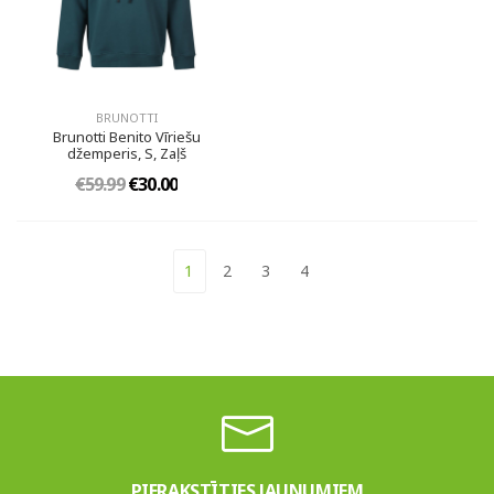
BRUNOTTI
Brunotti Benito Vīriešu
džemperis, S, Zaļš
€59.99
€30.00
1
2
3
4
PIERAKSTĪTIES JAUNUMIEM