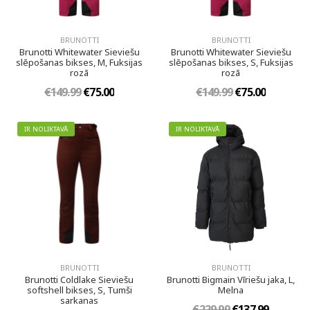
BRUNOTTI
BRUNOTTI
Brunotti Whitewater Sieviešu
Brunotti Whitewater Sieviešu
slēpošanas bikses, M, Fuksijas
slēpošanas bikses, S, Fuksijas
rozā
rozā
€149.99
€75.00
€149.99
€75.00
IR NOLIKTAVĀ
IR NOLIKTAVĀ
BRUNOTTI
BRUNOTTI
Brunotti Coldlake Sieviešu
Brunotti Bigmain Vīriešu jaka, L,
softshell bikses, S, Tumši
Melna
sarkanas
€229.99
€137.99