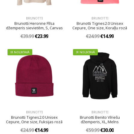
BRUNOTTI
BRUNOTTI
Brunotti Heronne Flīsa
Brunotti Tignes2.0 Unisex
džemperis sievietēm, S, Canvas
Cepure, One size, Koraļļu rozā
€39.99
€23.99
€24.99
€14.99
IR NOLIKTAVĀ
IR NOLIKTAVĀ
BRUNOTTI
BRUNOTTI
Brunotti Tignes2.0 Unisex
Brunotti Benito Vīriešu
Cepure, One size, Fuksijas rozā
džemperis, XL, Melns
€24.99
€14.99
€59.99
€30.00