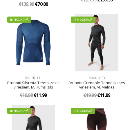
€139.99
€70.00
IR NOLIKTAVĀ
IR NOLIKTAVĀ
BRUNOTTI
BRUNOTTI
Brunotti Silvretta Termokrekls
Brunotti Grenoble Termo bikses
vīriešiem, M, Tumši zils
vīriešiem, M, Melnas
€19.99
€11.99
€19.99
€11.99
IR NOLIKTAVĀ
IR NOLIKTAVĀ