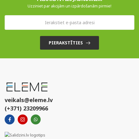
Uzziniet par akcijām un izpārdošanām pirmie!
PIERAKSTĪTIES
veikals@eleme.lv
(+371) 23209966