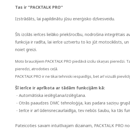
Tas ir ''PACKTALK PRO''
Izstrādāts, lai papildinātu jūsu enerģisko dzīvesveidu.
Šīs izcilās ierīces lielāko priekšrocību, nodrošina integrētais
funkcija ir radīta, lai ierīce uztvertu to ko jūt motociklists
noiet greizi.
Moto braucējiem PACKTALK PRO piedāvā izcilu skaņas pieredzi. Tas
pieredzi, atrodoties ceļā.
PACKTALK PRO ir ne tikai tehniski iespaidīgs, bet arī vizuāli pievil
Šī ierīce ir aprīkota ar tādām funkcijām kā:
- Automātiska ieslēgšana/izslēgšana.
- Otrās paaudzes DMC tehnoloģija, kas padara saziņu grupā v
- Ierīce ir arī ūdensnecaurlaidīga, tev nebūs šaubu, ka tās fu
Pateicoties savam intuitīvajam dizainam, PACKTALK PRO nod