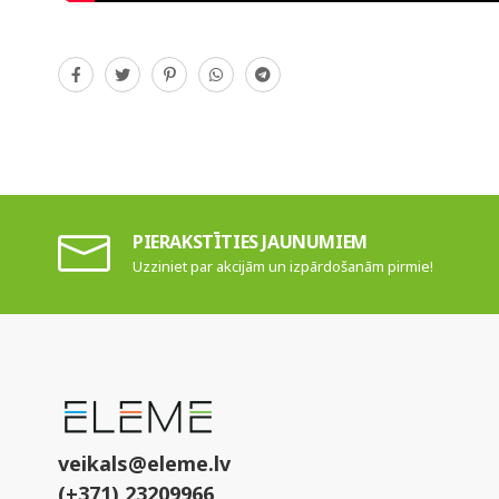
PIERAKSTĪTIES JAUNUMIEM
Uzziniet par akcijām un izpārdošanām pirmie!
veikals@eleme.lv
(+371) 23209966