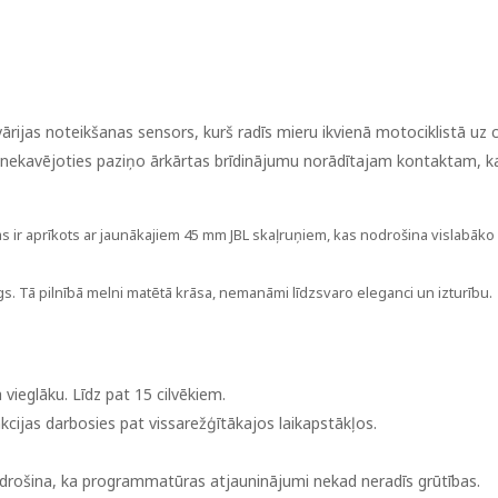
 avārijas noteikšanas sensors, kurš radīs mieru ikvienā motociklistā uz 
, un nekavējoties paziņo ārkārtas brīdinājumu norādītajam kontaktam, k
 ir aprīkots ar jaunākajiem 45 mm JBL skaļruņiem, kas nodrošina vislabāko
cīgs. Tā pilnībā melni matētā krāsa, nemanāmi līdzsvaro eleganci un izturību.
ieglāku. Līdz pat 15 cilvēkiem.
nkcijas darbosies pat vissarežģītākajos laikapstākļos.
rošina, ka programmatūras atjauninājumi nekad neradīs grūtības.