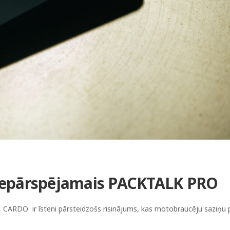
 nepārspējamais PACKTALK PRO
, CARDO ir īsteni pārsteidzošs risinājums, kas motobraucēju saziņu 