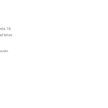
ceļa. Tā
ad lietas
 audio