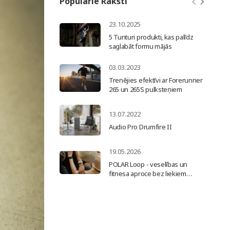
Populārie Raksti
23.10.2025
5 Tunturi produkti, kas palīdz
saglabāt formu mājās
03.03.2023
Trenējies efektīvi ar Forerunner
265 un 265S pulksteņiem
13.07.2022
Audio Pro Drumfire II
19.05.2026
POLAR Loop - veselības un
fitnesa aproce bez liekiem
traucēkļiem