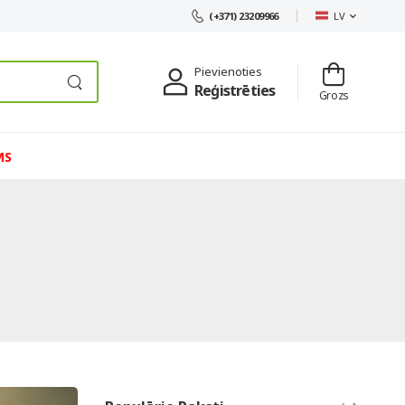
LV
(+371) 23209966
Pievienoties
Reģistrēties
Grozs
MS