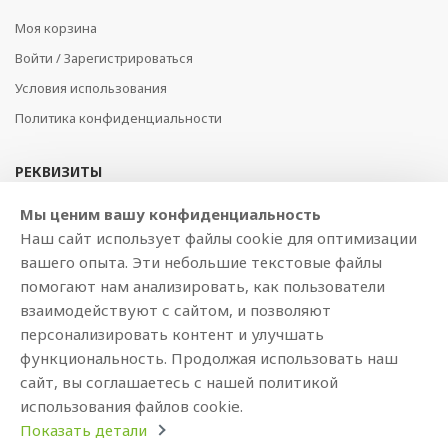
Моя корзина
Войти / Зарегистрироваться
Условия использования
Политика конфиденциальности
РЕКВИЗИТЫ
SIA BAJTEL.LV
Мы ценим вашу конфиденциальность
Наш сайт использует файлы cookie для оптимизации
Reģ Nr. 40003979897
вашего опыта. Эти небольшие текстовые файлы
Brīvības gatve 214b, Rīga, LV-1039, Latvija
помогают нам анализировать, как пользователи
AS Swedbank, HABALV22
взаимодействуют с сайтом, и позволяют
LV53HABA0551019240274
персонализировать контент и улучшать
функциональность. Продолжая использовать наш
сайт, вы соглашаетесь с нашей политикой
использования файлов cookie.
Показать детали