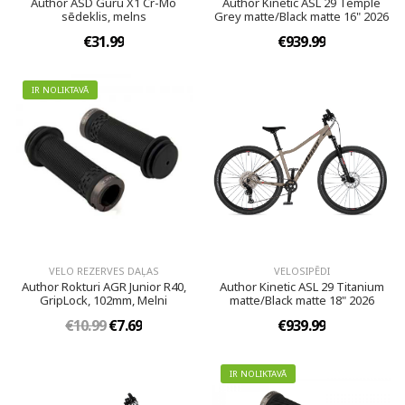
Author ASD Guru X1 Cr-Mo
Author Kinetic ASL 29 Temple
sēdeklis, melns
Grey matte/Black matte 16" 2026
€31.99
€939.99
IR NOLIKTAVĀ
VELO REZERVES DAĻAS
VELOSIPĒDI
Author Rokturi AGR Junior R40,
Author Kinetic ASL 29 Titanium
GripLock, 102mm, Melni
matte/Black matte 18" 2026
€10.99
€7.69
€939.99
IR NOLIKTAVĀ