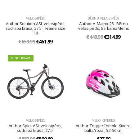
VELOSIPĒDI
BĒRNU VELOSIPĒDI
Author Solution ASL velosipēds,
Author A-Matrix 26'' Bērnu
sudraba krāsā, 27.5'', Frame size
velosipēds, Sarkans/Melns
18
€449.99
€314.99
€659.99
€461.99
IR NOLIKTAVĀ
VELOSIPĒDI
VELO ĶIVERES
Author Spirit ASL velosipēds,
Author Trigger Inmold Ķivere,
sudraba krāsā, 27,5''
balta/rozā , 52-56 cm