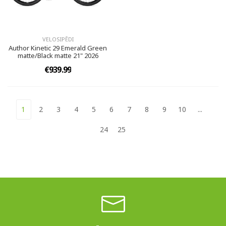
VELOSIPĒDI
Author Kinetic 29 Emerald Green
matte/Black matte 21" 2026
€939.99
1
2
3
4
5
6
7
8
9
10
...
24
25