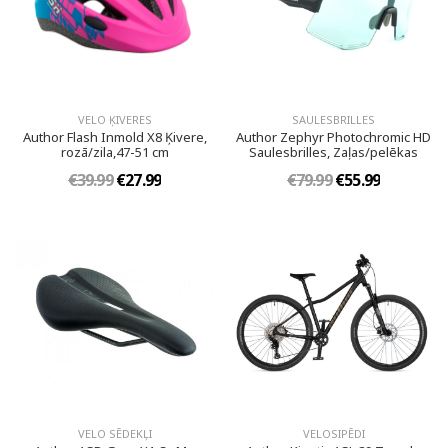
VELO ĶIVERES
SAULESBRILLES
Author Flash Inmold X8 Ķivere,
Author Zephyr Photochromic HD
rozā/zila,47-51 cm
Saulesbrilles, Zaļas/pelēkas
€39.99
€27.99
€79.99
€55.99
VELO SĒDEKĻI
VELOSIPĒDI