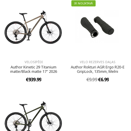
IR NOLIKTAVĀ
VELOSIPĒDI
VELO REZERVES DAĻAS
Author Kinetic 29 Titanium
Author Rokturi AGR Ergo R20-E
matte/Black matte 17" 2026
GripLock, 135mm, Melni
€939.99
€9.99
€6.99