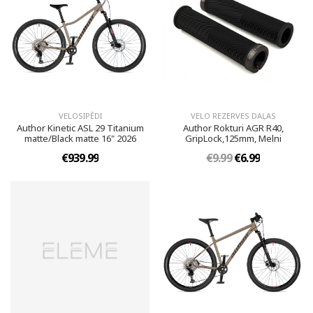
VELOSIPĒDI
VELO REZERVES DAĻAS
Author Kinetic ASL 29 Titanium
Author Rokturi AGR R40,
matte/Black matte 16" 2026
GripLock,125mm, Melni
€939.99
€9.99
€6.99