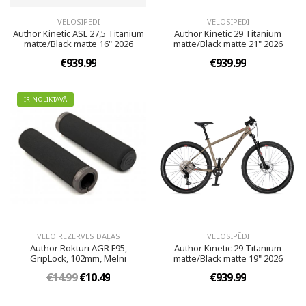
VELOSIPĒDI
VELOSIPĒDI
Author Kinetic ASL 27,5 Titanium
Author Kinetic 29 Titanium
matte/Black matte 16" 2026
matte/Black matte 21" 2026
€939.99
€939.99
IR NOLIKTAVĀ
VELO REZERVES DAĻAS
VELOSIPĒDI
Author Rokturi AGR F95,
Author Kinetic 29 Titanium
GripLock, 102mm, Melni
matte/Black matte 19" 2026
€14.99
€10.49
€939.99