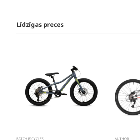
Līdzīgas preces
BATCH BICYCLES
AUTHOR