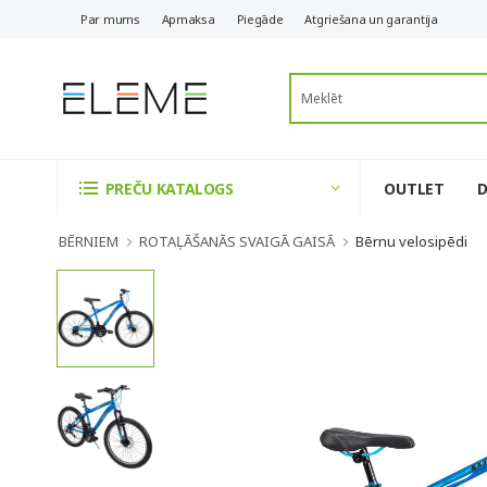
Par mums
Apmaksa
Piegāde
Atgriešana un garantija
OUTLET
PREČU KATALOGS
BĒRNIEM
ROTAĻĀŠANĀS SVAIGĀ GAISĀ
Bērnu velosipēdi