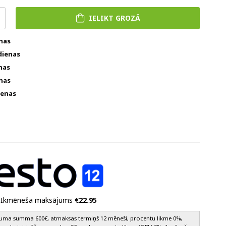
IELIKT GROZĀ
enas
dienas
nas
enas
ienas
Ikmēneša maksājums €
22.95
vuma summa 600€, atmaksas termiņš 12 mēneši, procentu likme 0%,