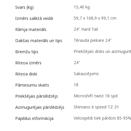
15,40 kg
Svars (kg)
59,7 x 168,9 x 99,1 cm
Izmērs saliktā veidā
24" Hard Tail
Rāmja materiāls
Tērauda piekare 24"
Dakšas materiāls un tips
Priekšējais disks un aizmugur
Bremžu tips
24"
Riteņa izmērs
Sakausējums
Riteņa diski
18
Pārnesumu skaits
Microshift twist 18 spd
Priekšējais pārslēdzējs
Shimano 6 speed TZ-31
Aizmugurējais pārslēdzējs
Velosipēdi tiek pārdoti 85-95%
Papildus informācija