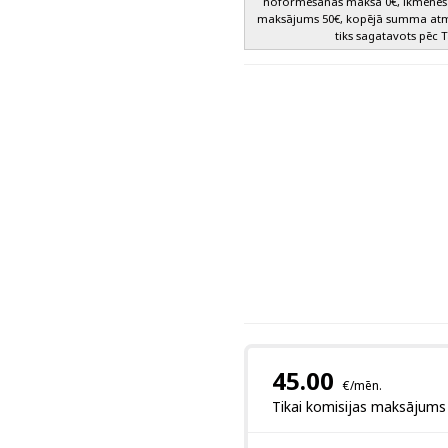
noformēšanas maksa 0€, ikmēneša
maksājums 50€, kopējā summa atma
tiks sagatavots pēc