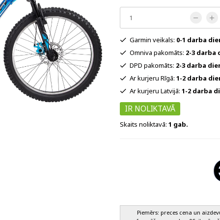
Garmin veikals:
0-1 darba di
Omniva pakomāts:
2-3 darba 
DPD pakomāts:
2-3 darba die
Ar kurjeru Rīgā:
1-2 darba di
Ar kurjeru Latvijā:
1-2 darba d
IR NOLIKTAVĀ
Skaits noliktavā:
1 gab.
Piemērs: preces cena un aizde