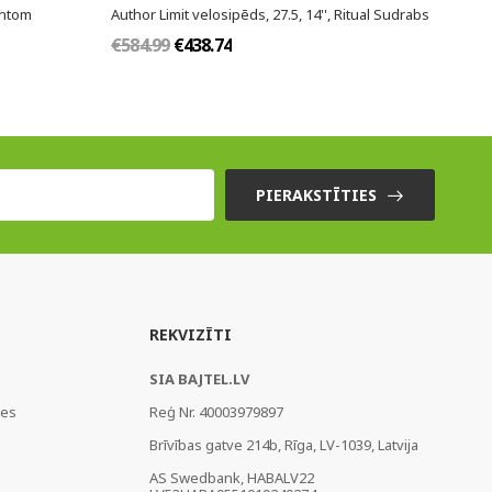
antom
Author Limit velosipēds, 27.5, 14'', Ritual Sudrabs
€584.99
€438.74
PIERAKSTĪTIES
REKVIZĪTI
SIA BAJTEL.LV
ies
Reģ Nr. 40003979897
Brīvības gatve 214b, Rīga, LV-1039, Latvija
AS Swedbank, HABALV22