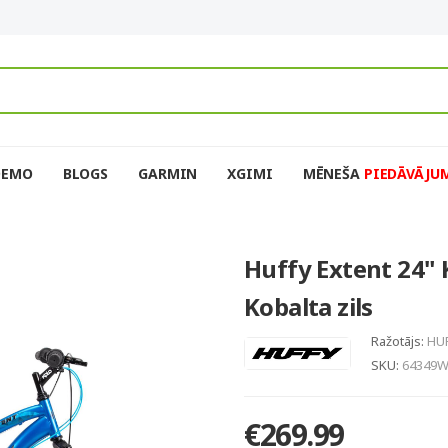
DEMO
BLOGS
GARMIN
XGIMI
MĒNEŠA
PIEDĀVĀJU
Huffy Extent 24" 
Kobalta zils
Ražotājs:
HU
SKU:
64349
€269.99