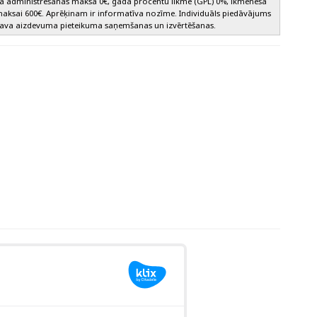
 administrēšanas maksa 0€, gada procentu likme (GPL) 0%, ikmēneša
ksai 600€. Aprēķinam ir informatīva nozīme. Individuāls piedāvājums
 Tava aizdevuma pieteikuma saņemšanas un izvērtēšanas.