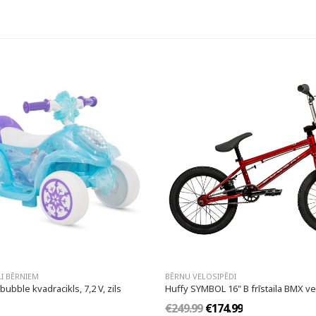
I BĒRNIEM
BĒRNU VELOSIPĒDI
ubble kvadracikls, 7,2 V, zils
Huffy SYMBOL 16" B frīstaila BMX v
€249.99
€174.99