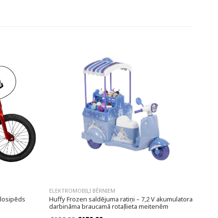
ELEKTROMOBIĻI BĒRNIEM
elosipēds
Huffy Frozen saldējuma ratiņi – 7,2 V akumulatora
darbināma braucamā rotaļlieta meitenēm