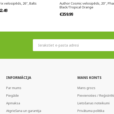
x velosipēds, 26'', Balts
Author Cosmic velosipēds, 20'', Ph
Black/Tropical Orange
2.49
€359.99
INFORMĀCIJA
MANS KONTS
Par mums
Mans grozs
Piegāde
Pievienoties / Reģistrēt
Apmaksa
Lietošanas noteikumi
Atgriešana un garantija
Privātuma politika