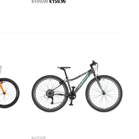
€199.99
€159.99
AUTHOR