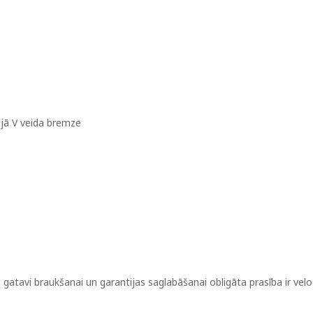
ējā V veida bremze
 gatavi braukšanai un garantijas saglabāšanai obligāta prasība ir ve