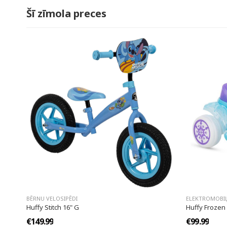
Šī zīmola preces
BĒRNU VELOSIPĒDI
ELEKTROMOBIĻ
Huffy Stitch 16" G
Huffy Frozen b
€149.99
€99.99