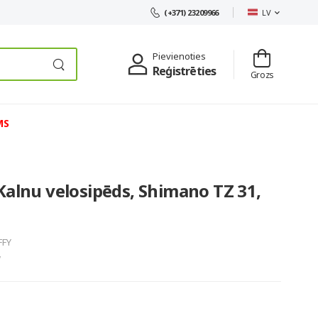
LV
(+371) 23209966
Pievienoties
Reģistrēties
Grozs
MS
Kalnu velosipēds, Shimano TZ 31,
FFY
W