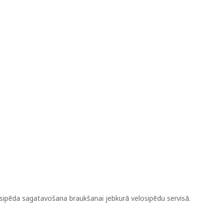
losipēda sagatavošana braukšanai jebkurā velosipēdu servisā.