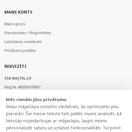
MANS KONTS
Mans grozs
Pievienoties / Reģistrēties
Lietošanas noteikumi
Privātuma politika
REKVIZĪTI
SIA BAJTEL.LV
Reģ Nr. 40003979897
Brīvības gatve 214b, Rīga, LV-1039, Latvija
Mēs cienām jūsu privātumu
AS Swedbank, HABALV22
Mūsu mājaslapa izmanto sīkdatnes, lai optimizētu jūsu
LV53HABA0551019240274
pieredzi. Šie mazie teksta faili palīdz mums analizēt, kā
lietotāji mijiedarbojas ar mājaslapu, ļaujot mums
personalizēt saturu un uzlabot funkcionalitāti. Turpinot