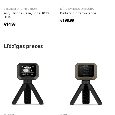
VELODATORU PIEDERUMI
MĀJDZĪVNIEKU DRESŪRA
Acc, Silicone Case, Edge 1030,
Delta SE Portatīvā ierīce
Blue
€199.99
€14.99
Līdzīgas preces