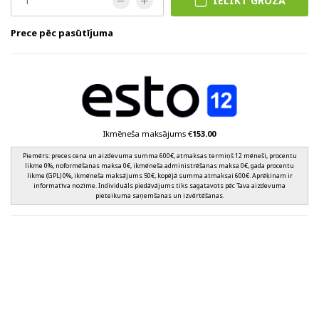
IELIKT GROZĀ
Prece pēc pasūtījuma
Ikmēneša maksājums €
153.00
Piemērs: preces cena un aizdevuma summa 600€, atmaksas termiņš 12 mēneši, procentu
likme 0%, noformēšanas maksa 0€, ikmēneša administrēšanas maksa 0€, gada procentu
likme (GPL) 0%, ikmēneša maksājums 50€, kopējā summa atmaksai 600€. Aprēķinam ir
informatīva nozīme. Individuāls piedāvājums tiks sagatavots pēc Tava aizdevuma
pieteikuma saņemšanas un izvērtēšanas.