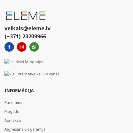
veikals@eleme.lv
(+371) 23209966
INFORMĀCIJA
Par mums
Piegāde
Apmaksa
Atgriešana un garantija