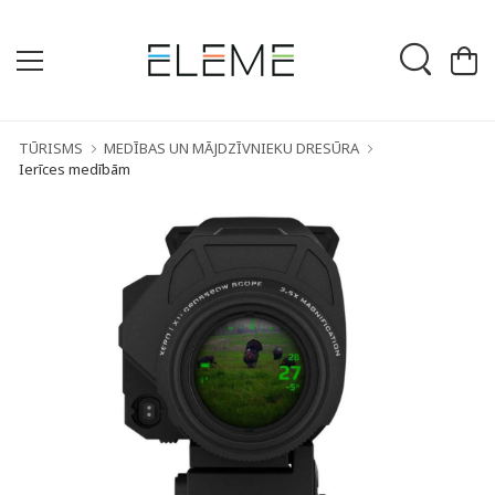
TŪRISMS
MEDĪBAS UN MĀJDZĪVNIEKU DRESŪRA
Ierīces medībām