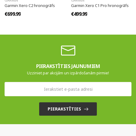
GARMIN
GARMIN
Garmin Xero C2 hronogrāfs
Garmin Xero C1 Pro hronogrāfs
€699.99
€499.99
PIERAKSTĪTIES JAUNUMIEM
Uzziniet par akcijām un izpārdošanām pirmie!
PIERAKSTĪTIES