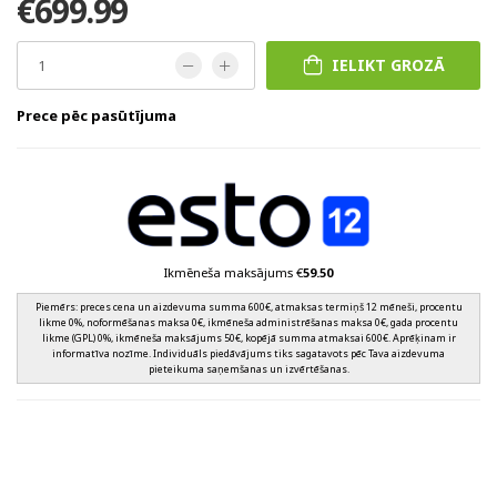
€699.99
IELIKT GROZĀ
Prece pēc pasūtījuma
Ikmēneša maksājums €
59.50
Piemērs: preces cena un aizdevuma summa 600€, atmaksas termiņš 12 mēneši, procentu
likme 0%, noformēšanas maksa 0€, ikmēneša administrēšanas maksa 0€, gada procentu
likme (GPL) 0%, ikmēneša maksājums 50€, kopējā summa atmaksai 600€. Aprēķinam ir
informatīva nozīme. Individuāls piedāvājums tiks sagatavots pēc Tava aizdevuma
pieteikuma saņemšanas un izvērtēšanas.