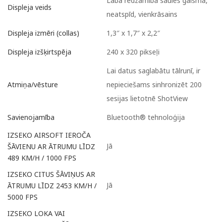
Laba redzamība saules gaismā,
Displeja veids
neatspīd, vienkrāsains
1,3″ x 1,7″ x 2,2″
Displeja izmēri (collas)
240 x 320 pikseļi
Displeja izšķirtspēja
Lai datus saglabātu tālrunī, ir
nepieciešams sinhronizēt 200
Atmiņa/vēsture
sesijas lietotnē ShotView
Bluetooth® tehnoloģija
Savienojamība
IZSEKO AIRSOFT IEROČA
Jā
ŠĀVIENU AR ĀTRUMU LĪDZ
489 KM/H / 1000 FPS
IZSEKO CITUS ŠĀVIŅUS AR
Jā
ĀTRUMU LĪDZ 2453 KM/H /
5000 FPS
IZSEKO LOKA VAI