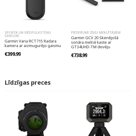
SPORTA UN VIEDPULKSTEŅU
PIEDERUMI ZIVJU MEKLĒTĀJIEM
SENSORI
Garmin GCV 20 Skenējošā
Garmin Varia RCT715 Radara
sonāra melnā kaste ar
kamera ar aizmugurējo gaismu
GT34UHD-TM devēju
€399.99
€738.99
Līdzīgas preces