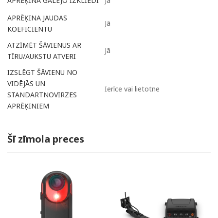
Jā
APRĒĶINA GALĒJO IZKLIEDI
APRĒĶINA JAUDAS
Jā
KOEFICIENTU
ATZĪMĒT ŠĀVIENUS AR
Jā
TĪRU/AUKSTU ATVERI
IZSLĒGT ŠĀVIENU NO
VIDĒJĀS UN
Ierīce vai lietotne
STANDARTNOVIRZES
APRĒĶINIEM
Šī zīmola preces