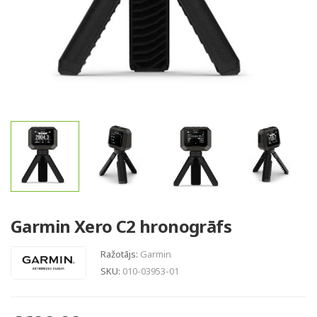
Garmin Xero C2 hronogrāfs
Ražotājs:
Garmin
SKU:
010-03953-01