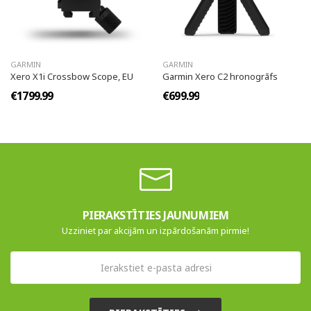
GARMIN
GARMIN
Xero X1i Crossbow Scope, EU
Garmin Xero C2 hronogrāfs
€1799.99
€699.99
PIERAKSTĪTIES JAUNUMIEM
Uzziniet par akcijām un izpārdošanām pirmie!