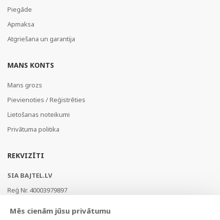
Piegāde
Apmaksa
Atgriešana un garantija
MANS KONTS
Mans grozs
Pievienoties / Reģistrēties
Lietošanas noteikumi
Privātuma politika
REKVIZĪTI
SIA BAJTEL.LV
Reģ Nr. 40003979897
Brīvības gatve 214b, Rīga, LV-1039, Latvija
Mēs cienām jūsu privātumu
AS Swedbank, HABALV22