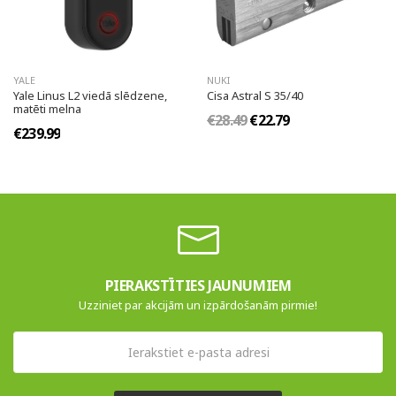
YALE
NUKI
Yale Linus L2 viedā slēdzene,
Cisa Astral S 35/40
matēti melna
€28.49
€22.79
€239.99
PIERAKSTĪTIES JAUNUMIEM
Uzziniet par akcijām un izpārdošanām pirmie!