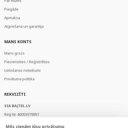
Par mums
Piegāde
Apmaksa
Atgriešana un garantija
MANS KONTS
Mans grozs
Pievienoties / Reģistrēties
Lietošanas noteikumi
Privātuma politika
REKVIZĪTI
SIA BAJTEL.LV
Reģ Nr. 40003979897
Brīvības gatve 214b, Rīga, LV-1039, Latvija
Mēs cienām jūsu privātumu