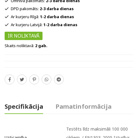
Omniva pakomāts:
2-3 darba dienas
DPD pakomāts:
2-3 darba dienas
Ar kurjeru Rīgā:
1-2 darba dienas
Ar kurjeru Latvijā:
1-2 darba dienas
IR NOLIKTAVĀ
Skaits noliktavā:
2 gab.
Specifikācija
Pamatinformācija
Testēts līdz maksimāli 100 000
cikliem. / EN1303: 2005 Izturība:
Uzticamība