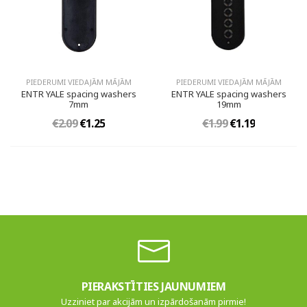
PIEDERUMI VIEDAJĀM MĀJĀM
PIEDERUMI VIEDAJĀM MĀJĀM
ENTR YALE spacing washers
ENTR YALE spacing washers
7mm
19mm
€2.09
€1.25
€1.99
€1.19
PIERAKSTĪTIES JAUNUMIEM
Uzziniet par akcijām un izpārdošanām pirmie!