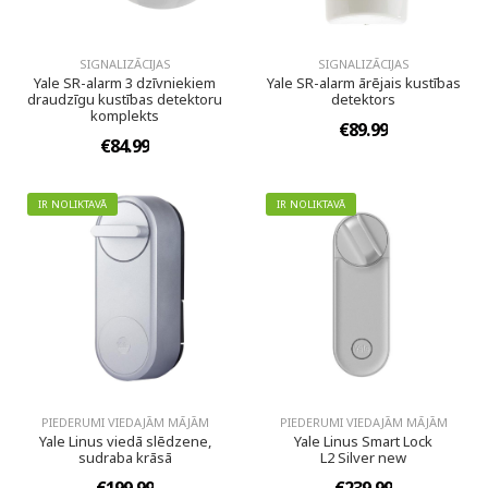
SIGNALIZĀCIJAS
SIGNALIZĀCIJAS
Yale SR-alarm 3 dzīvniekiem
Yale SR-alarm ārējais kustības
draudzīgu kustības detektoru
detektors
komplekts
€89.99
€84.99
IR NOLIKTAVĀ
IR NOLIKTAVĀ
PIEDERUMI VIEDAJĀM MĀJĀM
PIEDERUMI VIEDAJĀM MĀJĀM
Yale Linus viedā slēdzene,
Yale Linus Smart Lock
sudraba krāsā
L2 Silver new