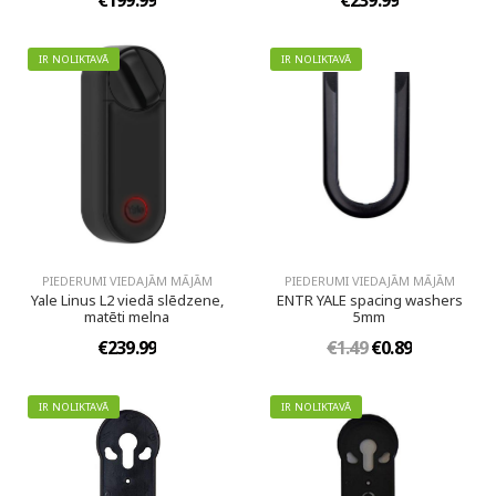
€199.99
€239.99
IR NOLIKTAVĀ
IR NOLIKTAVĀ
PIEDERUMI VIEDAJĀM MĀJĀM
PIEDERUMI VIEDAJĀM MĀJĀM
Yale Linus L2 viedā slēdzene,
ENTR YALE spacing washers
matēti melna
5mm
€239.99
€1.49
€0.89
IR NOLIKTAVĀ
IR NOLIKTAVĀ