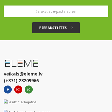
PIERAKSTĪTIES
veikals@eleme.lv
(+371) 23209966