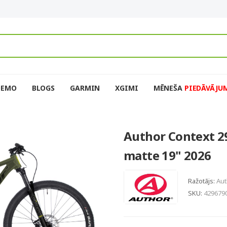
DEMO
BLOGS
GARMIN
XGIMI
MĒNEŠA
PIEDĀVĀJU
Author Context 2
matte 19" 2026
Ražotājs:
Aut
SKU:
429679