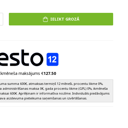
IELIKT GROZĀ
Ikmēneša maksājums €
127.50
vuma summa 600€, atmaksas termiņš 12 mēneši, procentu likme 0%,
 administrēšanas maksa 0€, gada procentu likme (GPL) 0%, ikmēneša
ksai 600€. Aprēķinam ir informatīva nozīme. Individuāls piedāvājums
 Tava aizdevuma pieteikuma saņemšanas un izvērtēšanas.