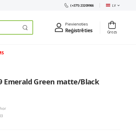
LV
(+371) 23209966
Pievienoties
Reģistrēties
Grozs
MS
9 Emerald Green matte/Black
hor
03