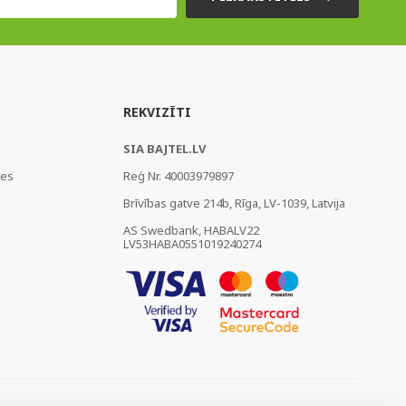
REKVIZĪTI
SIA BAJTEL.LV
ies
Reģ Nr. 40003979897
Brīvības gatve 214b, Rīga, LV-1039, Latvija
AS Swedbank, HABALV22
LV53HABA0551019240274