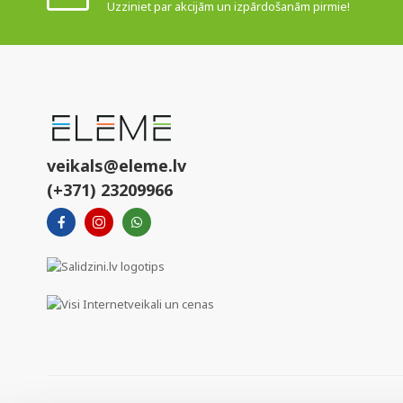
Uzziniet par akcijām un izpārdošanām pirmie!
veikals@eleme.lv
(+371) 23209966