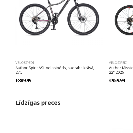
VELOSIPĒDI
VELOSIPĒDI
Author Spirit ASL velosipēds, sudraba krāsā,
Author Missio
27,5''
22" 2026
€889.99
€959.99
Līdzīgas preces