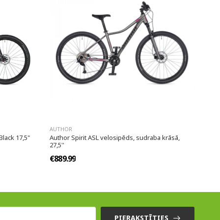
AUTHOR
lack 17,5"
Author Spirit ASL velosipēds, sudraba krāsā,
27,5''
€889.99
PIERAKSTĪTIES