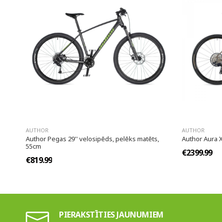
AUTHOR
AUTHOR
Author Pegas 29'' velosipēds, pelēks matēts,
Author Aura 
55cm
€2399.99
€819.99
PIERAKSTĪTIES JAUNUMIEM