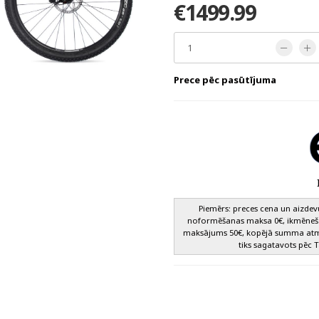
€1499.99
Prece pēc pasūtījuma
Piemērs: preces cena un aizde
noformēšanas maksa 0€, ikmēneša
maksājums 50€, kopējā summa atma
tiks sagatavots pēc