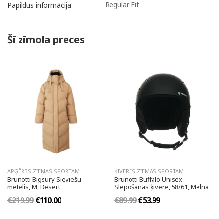
Regular Fit
Papildus informācija
Šī zīmola preces
APĢĒRBS ZIEMAS SPORTAM
ĶIVERES ZIEMAS SPORTAM
Brunotti Bigsury Sieviešu
Brunotti Buffalo Unisex
mētelis, M, Desert
Slēpošanas ķivere, 58/61, Melna
€219.99
€110.00
€89.99
€53.99