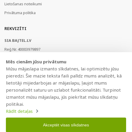
Lietošanas noteikumi
Privātuma politika
REKVIZĪTI
SIA BAJTEL.LV
Reģ Nr. 40003979897
Brīvības gatve 214b, Rīga, LV-1039, Latvija
Mēs cienām jūsu privātumu
AS Swedbank, HABALV22
Mūsu mājaslapa izmanto sīkdatnes, lai optimizētu jūsu
LV53HABA0551019240274
pieredzi. Šie mazie teksta faili palīdz mums analizēt, kā
lietotāji mijiedarbojas ar mājaslapu, ļaujot mums
personalizēt saturu un uzlabot funkcionalitāti. Turpinot
izmantot mūsu mājaslapu, jūs piekrītat mūsu sīkdatņu
politikai.
Rādīt detaļas
Akceptēt visas sīkdatnes