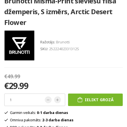
Brunotti Misma-Print sieviešu flīsa
džemperis, S izmērs, Arctic Desert
Flower
Ražotājs:
Brunotti
SKU:
25222402331312S
€49.99
€29.99
IELIKT GROZĀ
Garmin veikals:
0-1 darba dienas
Omniva pakomāts:
2-3 darba dienas