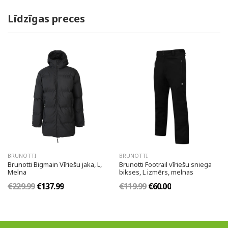
Līdzīgas preces
BRUNOTTI
BRUNOTTI
Brunotti Bigmain Vīriešu jaka, L,
Brunotti Footrail vīriešu sniega
Melna
bikses, L izmērs, melnas
€229.99
€137.99
€119.99
€60.00