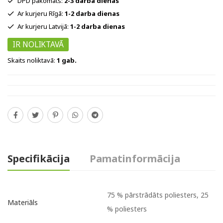
DPD pakomāts:
2-3 darba dienas
Ar kurjeru Rīgā:
1-2 darba dienas
Ar kurjeru Latvijā:
1-2 darba dienas
IR NOLIKTAVĀ
Skaits noliktavā:
1 gab.
Specifikācija
Pamatinformācija
75 % pārstrādāts poliesters, 25
Materiāls
% poliesters