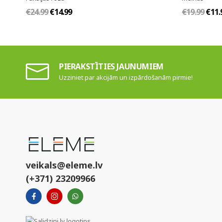
€24.99
€14.99
€19.99
€11.
PIERAKSTĪTIES JAUNUMIEM
Uzziniet par akcijām un izpārdošanām pirmie!
veikals@eleme.lv
(+371) 23209966