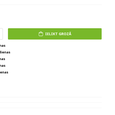
IELIKT GROZĀ
enas
dienas
nas
enas
ienas