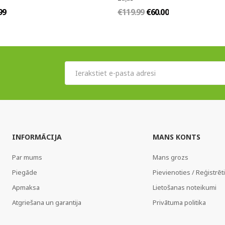
99
€119.99
€60.00
INFORMĀCIJA
MANS KONTS
Par mums
Mans grozs
Piegāde
Pievienoties / Reģistrēt
Apmaksa
Lietošanas noteikumi
Atgriešana un garantija
Privātuma politika