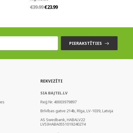
€39.99
€23.99
PIERAKSTĪTIES
REKVIZĪTI
SIA BAJTEL.LV
ies
Reģ Nr. 40003979897
Brīvības gatve 214b, Rīga, LV-1039, Latvija
AS Swedbank, HABALV22
LV53HABA0551019240274