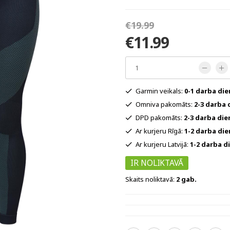
€19.99
€11.99
Garmin veikals:
0-1 darba di
Omniva pakomāts:
2-3 darba 
DPD pakomāts:
2-3 darba die
Ar kurjeru Rīgā:
1-2 darba di
Ar kurjeru Latvijā:
1-2 darba d
IR NOLIKTAVĀ
Skaits noliktavā:
2 gab.