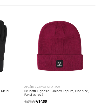
APĢĒRBS ZIEMAS SPORTAM
, Melni
Brunotti Tignes2.0 Unisex Cepure, One size,
Fuksijas rozā
€24.99
€14.99