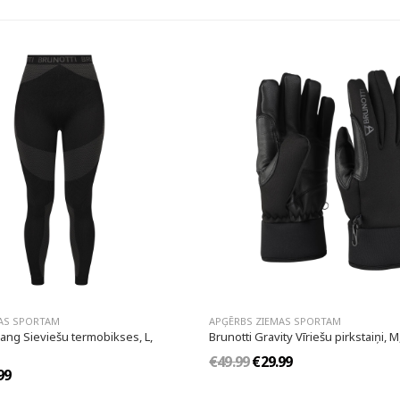
AS SPORTAM
APĢĒRBS ZIEMAS SPORTAM
ang Sieviešu termobikses, L,
Brunotti Gravity Vīriešu pirkstaiņi, M
€49.99
€29.99
99