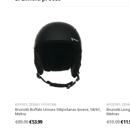
ĶIVERES ZIEMAS SPORTAM
APĢĒRBS ZIEM
Brunotti Buffalo Unisex Slēpošanas ķivere, 58/61,
Brunotti Leog
Melna
Melnas
€89.99
€53.99
€19.99
€11.