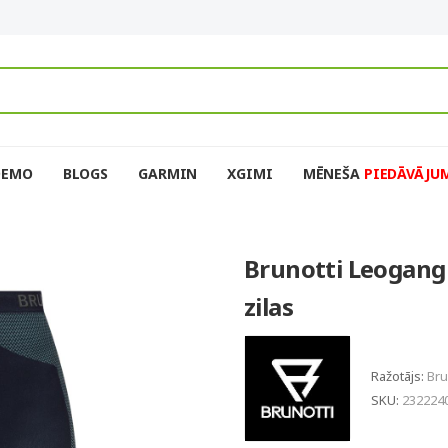
DEMO
BLOGS
GARMIN
XGIMI
MĒNEŠA
PIEDĀVĀJU
Brunotti Leogang 
zilas
Ražotājs:
Bru
SKU:
232224