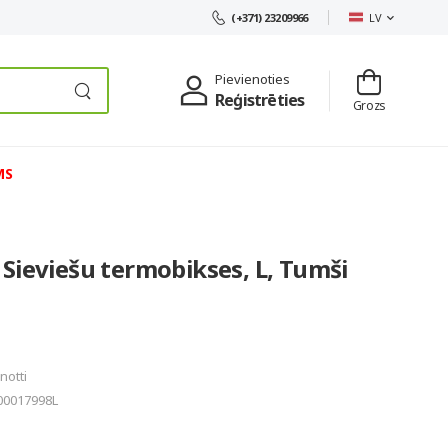
LV
(+371) 23209966
Pievienoties
Reģistrēties
Grozs
MS
Sieviešu termobikses, L, Tumši
notti
00017998L