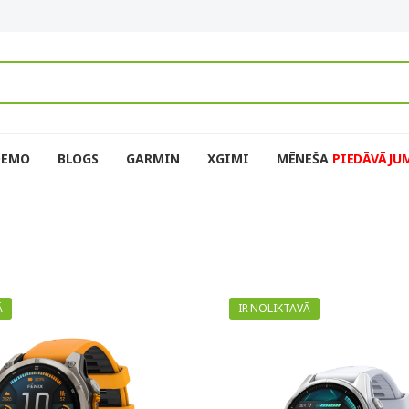
DEMO
BLOGS
GARMIN
XGIMI
MĒNEŠA
PIEDĀVĀJU
Ā
IR NOLIKTAVĀ