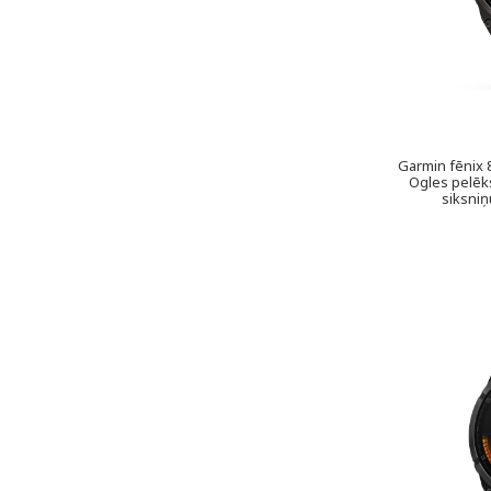
Garmin fēnix 
Ogles pelēks
siksniņ