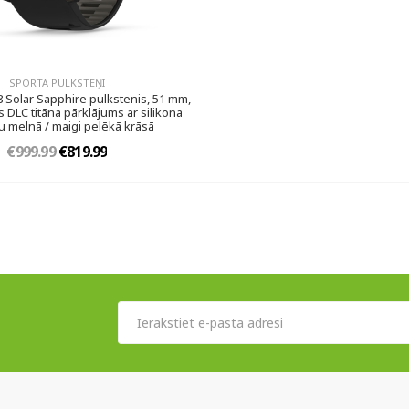
SPORTA PULKSTEŅI
8 Solar Sapphire pulkstenis, 51 mm,
 DLC titāna pārklājums ar silikona
u melnā / maigi pelēkā krāsā
€999.99
€819.99