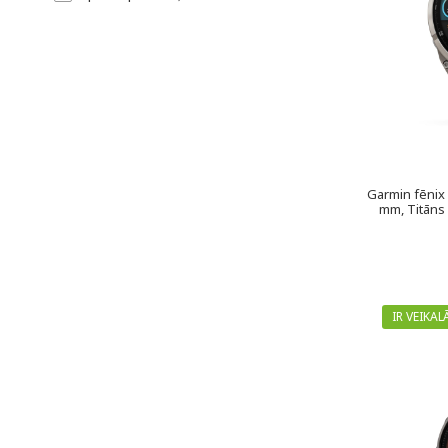
Garmin fēnix
mm, Titāns 
IR VEIKAL