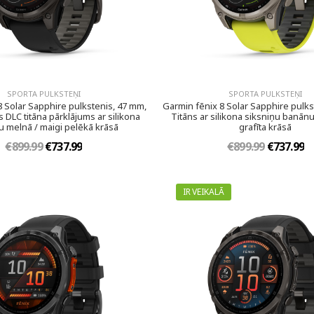
SPORTA PULKSTEŅI
SPORTA PULKSTEŅI
8 Solar Sapphire pulkstenis, 47 mm,
Garmin fēnix 8 Solar Sapphire pulks
 DLC titāna pārklājums ar silikona
Titāns ar silikona siksniņu banānu
u melnā / maigi pelēkā krāsā
grafīta krāsā
€899.99
€737.99
€899.99
€737.99
IR VEIKALĀ