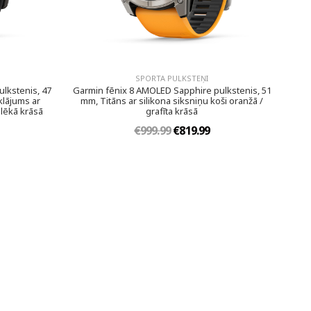
SPORTA PULKSTEŅI
lkstenis, 47
Garmin fēnix 8 AMOLED Sapphire pulkstenis, 51
klājums ar
mm, Titāns ar silikona siksniņu koši oranžā /
elēkā krāsā
grafīta krāsā
€999.99
€819.99