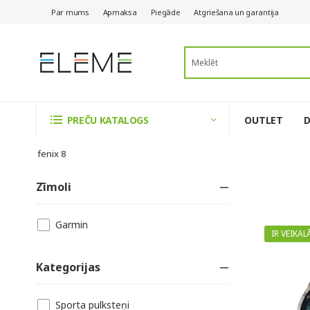
Par mums
Apmaksa
Piegāde
Atgriešana un garantija
OUTLET
PREČU KATALOGS
fenix 8
Zīmoli
Garmin
IR VEIKAL
Kategorijas
Sporta pulksteņi