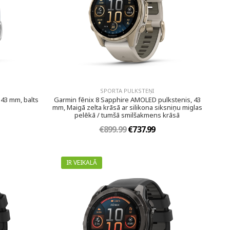
SPORTA PULKSTEŅI
43 mm, balts
Garmin fēnix 8 Sapphire AMOLED pulkstenis, 43
mm, Maigā zelta krāsā ar silikona siksniņu miglas
pelēkā / tumšā smilšakmens krāsā
€899.99
€737.99
IR VEIKALĀ