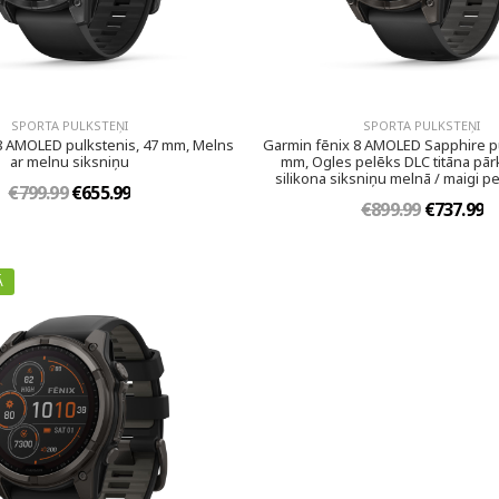
SPORTA PULKSTEŅI
SPORTA PULKSTEŅI
8 AMOLED pulkstenis, 47 mm, Melns
Garmin fēnix 8 AMOLED Sapphire pu
ar melnu siksniņu
mm, Ogles pelēks DLC titāna pār
silikona siksniņu melnā / maigi p
€799.99
€655.99
€899.99
€737.99
Ā