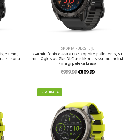
SPORTA PULKSTEŅI
is, 51 mm,
Garmin fēnix 8 AMOLED Sapphire pulkstenis, 51
na silikona
mm, Ogles pelēks DLC ar silikona siksniņu melnā
/ maigi pelēkā krāsā
€999.99
€809.99
IR VEIKALĀ