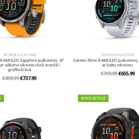
SPORTA PULKSTEŅI
SPORTA PULKSTEŅI
 8 AMOLED Sapphire pulkstenis, 47
Garmin fēnix 8 AMOLED pulkstenis, 
ar silikona siksniņu koši oranžā /
ar baltu siksniņu
grafīta krāsā
€799.99
€655.99
€899.99
€737.99
Ā
IR NOLIKTAVĀ