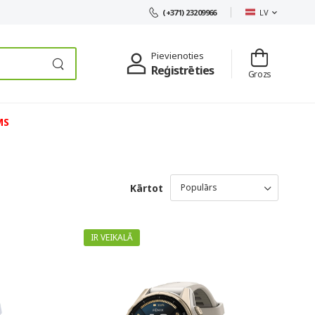
LV
(+371) 23209966
Pievienoties
Reģistrēties
Grozs
MS
Kārtot
IR VEIKALĀ