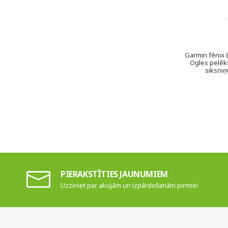
Garmin fēnix 
Ogles pelēks
siksniņ
PIERAKSTĪTIES JAUNUMIEM
Uzziniet par akcijām un izpārdošanām pirmie!