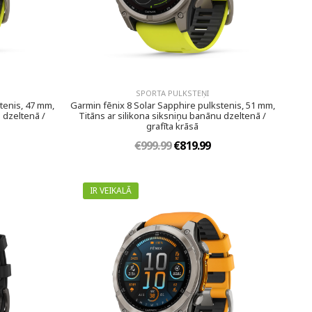
SPORTA PULKSTEŅI
tenis, 47 mm,
Garmin fēnix 8 Solar Sapphire pulkstenis, 51 mm,
 dzeltenā /
Titāns ar silikona siksniņu banānu dzeltenā /
grafīta krāsā
€999.99
€819.99
IR VEIKALĀ