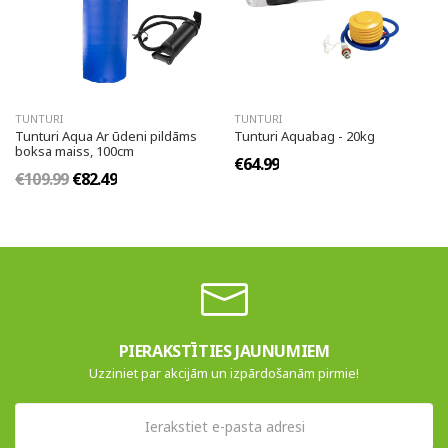
TUNTURI
TUNTURI
Tunturi Aqua Ar ūdeni pildāms
Tunturi Aquabag - 20kg
boksa maiss, 100cm
€64.99
€109.99
€82.49
PIERAKSTĪTIES JAUNUMIEM
Uzziniet par akcijām un izpārdošanām pirmie!