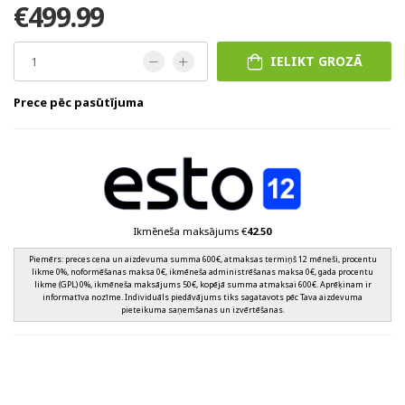
€499.99
IELIKT GROZĀ
Prece pēc pasūtījuma
Ikmēneša maksājums €
42.50
Piemērs: preces cena un aizdevuma summa 600€, atmaksas termiņš 12 mēneši, procentu
likme 0%, noformēšanas maksa 0€, ikmēneša administrēšanas maksa 0€, gada procentu
likme (GPL) 0%, ikmēneša maksājums 50€, kopējā summa atmaksai 600€. Aprēķinam ir
informatīva nozīme. Individuāls piedāvājums tiks sagatavots pēc Tava aizdevuma
pieteikuma saņemšanas un izvērtēšanas.