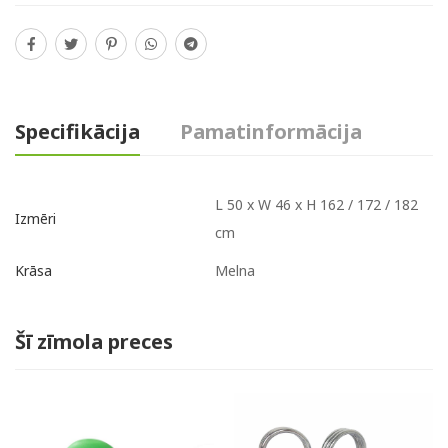
Specifikācija
Pamatinformācija
L 50 x W 46 x H 162 / 172 / 182
Izmēri
cm
Melna
Krāsa
Šī zīmola preces