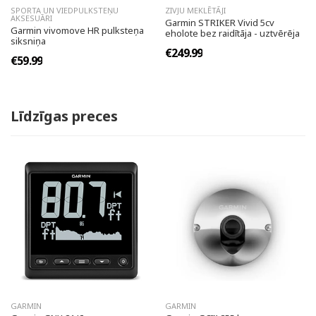
SPORTA UN VIEDPULKSTEŅU
ZIVJU MEKLĒTĀJI
AKSESUĀRI
Garmin STRIKER Vivid 5cv
Garmin vivomove HR pulksteņa
eholote bez raidītāja - uztvērēja
siksniņa
€249.99
€59.99
Līdzīgas preces
GARMIN
GARMIN