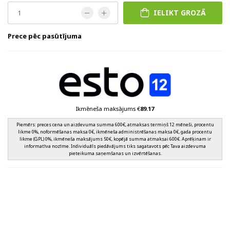
IELIKT GROZĀ
Prece pēc pasūtījuma
Ikmēneša maksājums €
89.17
Piemērs: preces cena un aizdevuma summa 600€, atmaksas termiņš 12 mēneši, procentu
likme 0%, noformēšanas maksa 0€, ikmēneša administrēšanas maksa 0€, gada procentu
likme (GPL) 0%, ikmēneša maksājums 50€, kopējā summa atmaksai 600€. Aprēķinam ir
informatīva nozīme. Individuāls piedāvājums tiks sagatavots pēc Tava aizdevuma
pieteikuma saņemšanas un izvērtēšanas.