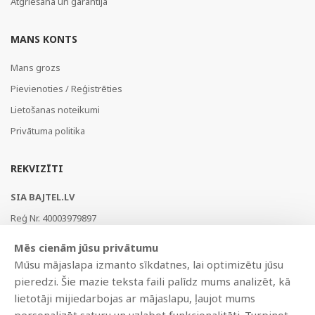
Atgriešana un garantija
MANS KONTS
Mans grozs
Pievienoties / Reģistrēties
Lietošanas noteikumi
Privātuma politika
REKVIZĪTI
SIA BAJTEL.LV
Reģ Nr. 40003979897
Brīvības gatve 214b, Rīga, LV-1039, Latvija
Mēs cienām jūsu privātumu
AS Swedbank, HABALV22
Mūsu mājaslapa izmanto sīkdatnes, lai optimizētu jūsu
LV53HABA0551019240274
pieredzi. Šie mazie teksta faili palīdz mums analizēt, kā
lietotāji mijiedarbojas ar mājaslapu, ļaujot mums