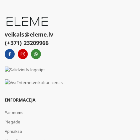
veikals@eleme.lv
(+371) 23209966
INFORMĀCIJA
Par mums
Piegāde
Apmaksa