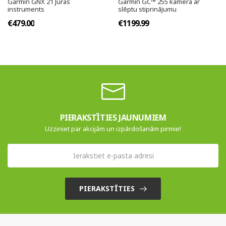
Garmin GNX 21 Jūras
Garmin GC™ 255 kamera ar
instruments
slēptu stiprinājumu
€479.00
€1199.99
PIERAKSTĪTIES JAUNUMIEM
Uzziniet par akcijām un izpārdošanām pirmie!
PIERAKSTĪTIES