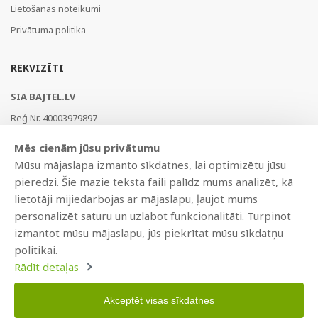
Lietošanas noteikumi
Privātuma politika
REKVIZĪTI
SIA BAJTEL.LV
Reģ Nr. 40003979897
Brīvības gatve 214b, Rīga, LV-1039, Latvija
Mēs cienām jūsu privātumu
AS Swedbank, HABALV22
Mūsu mājaslapa izmanto sīkdatnes, lai optimizētu jūsu
LV53HABA0551019240274
pieredzi. Šie mazie teksta faili palīdz mums analizēt, kā
lietotāji mijiedarbojas ar mājaslapu, ļaujot mums
personalizēt saturu un uzlabot funkcionalitāti. Turpinot
izmantot mūsu mājaslapu, jūs piekrītat mūsu sīkdatņu
politikai.
Rādīt detaļas
Akceptēt visas sīkdatnes