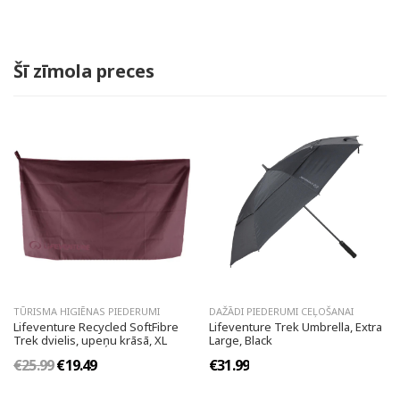
Šī zīmola preces
TŪRISMA HIGIĒNAS PIEDERUMI
DAŽĀDI PIEDERUMI CEĻOŠANAI
Lifeventure Recycled SoftFibre
Lifeventure Trek Umbrella, Extra
Trek dvielis, upeņu krāsā, XL
Large, Black
€25.99
€19.49
€31.99